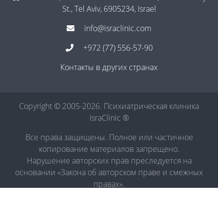
St., Tel Aviv, 6905234, Israel
info@israclinic.com
+972 (77) 556-57-90
Контакты в других странах
Copyright © 2005-2026. Психиатрическая клиника
IsraClinic ®
Все права защищены. Полное или частичное
копирование материалов запрещено.
Нарушение авторских прав преследуется на
основании «Закона об авторском праве и смежных
правах».
Политика в отношении обработки персональных
данных
|
Правила обработки персональных данных