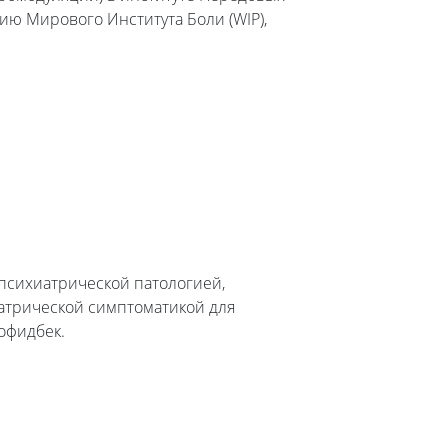
ию Мирового Института Боли (WIP),
психиатрической патологией,
иатрической симптоматикой для
офидбек.