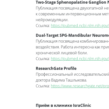
Two-Stage Sphenopalatine Ganglion Ne
Публикация посвящена двухэтапной не
к современным интервенционным мето
нейромодуляции.
Ссылка:
https://pubmed.ncbi.nlm.nih.go
Dual-Target SPG-Mandibular Neuromod
Публикация посвящена комбинированн
воздействия. Работа интересна как п
хронической лицевой боли.
Ссылка:
https://pubmed.ncbi.nlm.nih.go
ResearchGate Profile
Профессиональный исследовательский 
доктора Вадима Ташлыкова.
Ссылка:
https://www.researchgate.net/pro
Приём в клинике IsraClinic