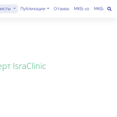
(current)
листы
Публикации
Отзывы
МКБ-10
МКБ-11
К
т IsraClinic