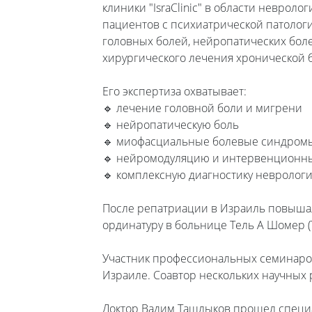
клиники "IsraClinic" в области неврол
пациентов с психиатрической патологи
головных болей, нейропатических бол
хирургического лечения хронической 
Его экспертиза охватывает:
🔹 лечение головной боли и мигрени
🔹 нейропатическую боль
🔹 миофасциальные болевые синдром
🔹 нейромодуляцию и интервенционны
🔹 комплексную диагностику невролог
После репатриации в Израиль повышал
ординатуру в больнице Тель А Шомер 
Участник профессиональных семинаров
Израиле. Соавтор нескольких научных р
Доктор Вадим Ташлыков прошел специ