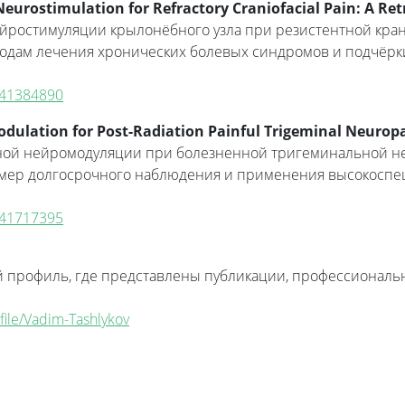
urostimulation for Refractory Craniofacial Pain: A Ret
йростимуляции крылонёбного узла при резистентной кран
дам лечения хронических болевых синдромов и подчёрки
v/41384890
ulation for Post-Radiation Painful Trigeminal Neuropa
ой нейромодуляции при болезненной тригеминальной не
ример долгосрочного наблюдения и применения высокосп
v/41717395
профиль, где представлены публикации, профессиональн
file/Vadim-Tashlykov