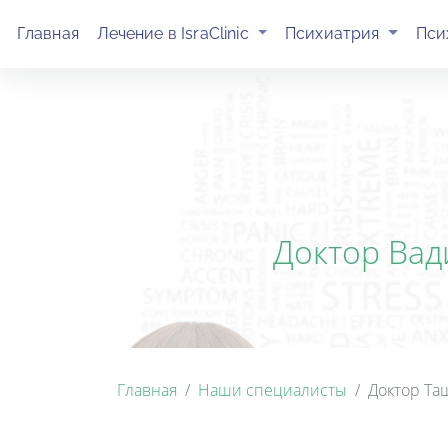
(current)
(current)
Главная
Лечение в IsraClinic
Психиатрия
Пси
Доктор Вади
Главная
Наши специалисты
Доктор Та