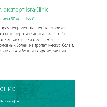
эксперт IsraClinic
ем 30 лет | IsraClinic
, врач-невролог высшей категории с
чом-экспертом клиники "IsraClinic" в
пациентов с психиатрической
головных болей, нейропатических болей,
ронической боли и нейромодуляции.
чение