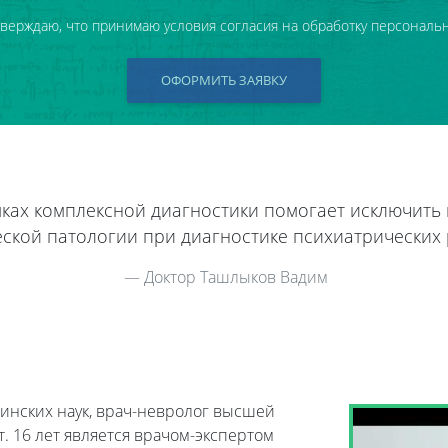
тверждаю, что принимаю условия согласия на обработку персональ
ОФОРМИТЬ ЗАЯВКУ
мках комплексной диагностики помогает исключить
ской патологии при диагностике психиатрических 
Доктор Ташлыков Вадим
инских наук, врач-невролог высшей
. 16 лет является врачом-экспертом