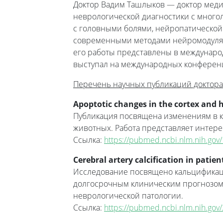
Доктор Вадим Ташлыков — доктор медиц
неврологической диагностики с много
с головными болями, нейропатическо
современными методами нейромодуляци
его работы представлены в междунаро
выступал на международных конференц
Перечень научных публикаций доктора
Apoptotic changes in the cortex and
Публикация посвящена изменениям в 
животных. Работа представляет интер
Ссылка:
https://pubmed.ncbi.nlm.nih.go
Cerebral artery calcification in pati
Исследование посвящено кальцификаци
долгосрочным клиническим прогнозом. 
неврологической патологии.
Ссылка:
https://pubmed.ncbi.nlm.nih.go