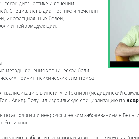
огической диагностике и лечении
ей. Специалист в диагностике и лечении
ей, миофасциальных болей,
боли и нейромодуляции.
ы
е методы лечения хронической боли
ических причин психических симптомов
 квалификацию в институте Технион (медицинский факульт
(Тель-Авив). Получил израильскую специализацию по
невр
 по алгологии и неврологическим заболеваниям в Бельгии
абот и книг.
ализацию в области функциональной нейрохирургии (ней