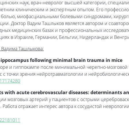
инских наук, врач-невролог высшей категории, специали
летним клиническим и экспертным опытом. Его профессио
й болью, миофасциальными болевыми синдромами, хирург
и. Доктор Вадим Ташлыков является автором и соавтором
дных медицинских базах и профессиональных исследовател
иях в Израиле, Германии, Бельгии, Нидерландах и Венгр
 Вадима Ташлыкова:
 hippocampus following minimal brain trauma in mice
коре и гиппокампе после минимальной черепно-мозговой
ес с точки зрения нейротравматологии и нейробиологичес
v/17174280
ents with acute cerebrovascular diseases: determinants a
и мозговых артерий у пациентов с острыми цереброваск
Работа отражает интерес автора к сосудистой неврологии
v/22181011