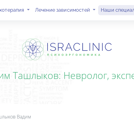
(current)
(current)
хотерапия
Лечение зависимостей
Наши специа
м Ташлыков: Невролог, экспер
шлыков Вадим