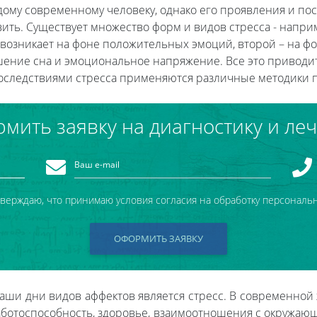
дому современному человеку, однако его проявления и пос
вить. Существует множество форм и видов стресса - наприм
 возникает на фоне положительных эмоций, второй – на фо
рушение сна и эмоциональное напряжение. Все это привод
последствиями стресса применяются различные методики 
мить заявку на диагностику и ле
тверждаю, что принимаю условия согласия на обработку персональ
ОФОРМИТЬ ЗАЯВКУ
ши дни видов аффектов является стресс. В современной
аботоспособность, здоровье, взаимоотношения с окружающ