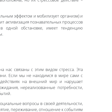
воположны, но их стрессовое действие –
ельным эффектом и мобилизует организм) и
дит активизация познавательных процессов
 в одной обстановке, имеет тенденцию
ы.
а нас связаны с этим видом стресса. Эта
зни. Если мы не находимся в мире сами с
оздействиях на внешний мир и нарушает
ожидания, нереализованные потребности,
бытий.
социальные вопросы в своей деятельности,
иятие, переживание, отношение к событиям