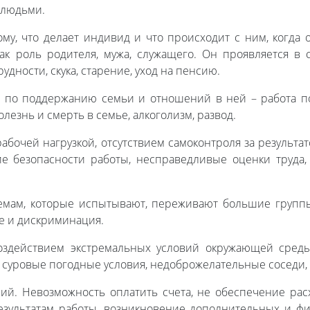
 людьми.
му, что делает индивид и что происходит с ним, когда
ак роль родителя, мужа, служащего. Он проявляется в 
удности, скука, старение, уход на пенсию.
и по поддержанию семьи и отношений в ней – работа по
лезнь и смерть в семье, алкоголизм, развод.
рабочей нагрузкой, отсутствием самоконтроля за результ
е безопасности работы, несправедливые оценки труда,
емам, которые испытывают, переживают большие группы
ие и дискриминация.
воздействием экстремальных условий окружающей среды
, суровые погодные условия, недоброжелательные соседи, 
ий. Невозможность оплатить счета, не обеспечение рас
результатам работы, возникновение дополнительных и ф