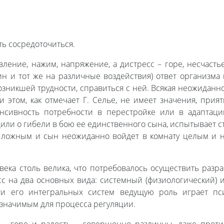
ь сосредоточиться.
вление, нажим, напряжение, а дистресс – горе, несчастье
ин и тот же на различные воздействия) ответ организм
озникшей трудности, справиться с ней. Всякая неожиданн
 этом, как отмечает Г. Селье, не имеет значения, прия
енсивность потребности в перестройке или в адаптаци
или о гибели в бою ее единственного сына, испытывает 
ло ложным и сын неожиданно войдет в комнату целым и 
века столь велика, что потребовалось осуществить разр
с на два основных вида: системный (физиологический) и
и его интегральных систем ведущую роль играет пс
 значимым для процесса регуляции.