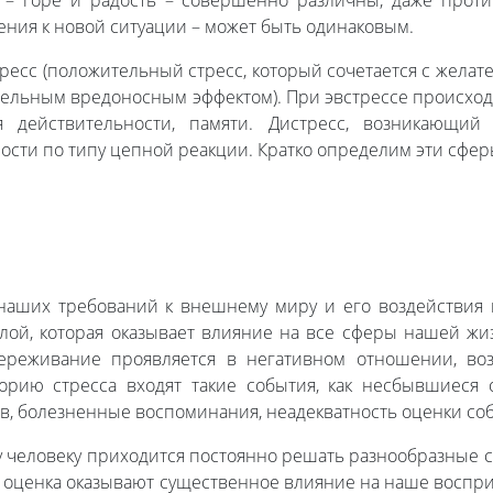
 – горе и радость – совершенно различны, даже проти
ния к новой ситуации – может быть одинаковым.
ресс (положительный стресс, который сочетается с желат
тельным вредоносным эффектом). При эвстрессе происхо
я действительности, памяти. Дистресс, возникающий
ости по типу цепной реакции. Кратко определим эти сфер
аших требований к внешнему миру и его воздействия н
илой, которая оказывает влияние на все сферы нашей жи
переживание проявляется в негативном отношении, в
горию стресса входят такие события, как несбывшиеся 
в, болезненные воспоминания, неадекватность оценки со
 человеку приходится постоянно решать разнообразные 
о оценка оказывают существенное влияние на наше воспр