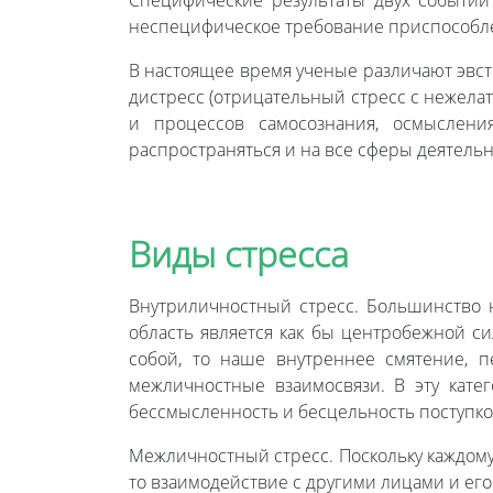
Специфические результаты двух событий
неспецифическое требование приспособле
В настоящее время ученые различают эвст
дистресс (отрицательный стресс с нежела
и процессов самосознания, осмыслени
распространяться и на все сферы деятельн
Виды стресса
Внутриличностный стресс. Большинство н
область является как бы центробежной с
собой, то наше внутреннее смятение, 
межличностные взаимосвязи. В эту кате
бессмысленность и бесцельность поступко
Межличностный стресс. Поскольку каждому
то взаимодействие с другими лицами и ег