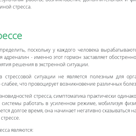
чиной стресса.
рессе
ределить, поскольку у каждого человека вырабатывают
я адреналин - именно этот гормон заставляет обостренн
ятия решения в экстренной ситуации.
в стрессовой ситуации не является полезным для орг
о слабее, что провоцирует возникновение различных боле
новидностей стресса, симптоматика практически одинаков
е системы работать в усиленном режиме, мобилизуя физ
ается долгое время, она начинает негативно сказываться 
 стрессе.
есса являются: