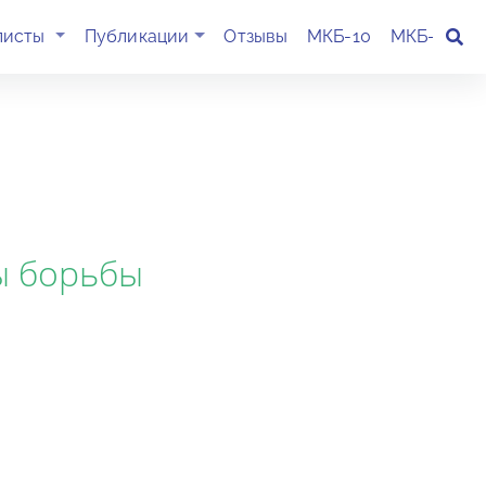
(current)
листы
Публикации
Отзывы
МКБ-10
МКБ-11
К
ы борьбы