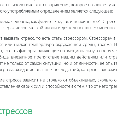
го психологического напряжения, которое возникает у чел
око употребляемым определением является следующее:
зма человека, как физическое, так и психическое". Стресс
х сферах человеческой жизни и деятельности несомненно.
 вызвать стресс, то есть стать стрессором. Стрессорами
я или низкая температура окружающей среды, травма. Н
 то есть факторы, влияющие на эмоциональную сферу чело
 обида, внезапное препятствие нашим действиям или стр
т не только от самой ситуации, но и от личности, ее опыт
угрозы, ожидание опасных последствий, которые содержит 
е стресса зависит не столько от объективных, сколько о
тавления своих сил и способностей с тем, что от него тре
стрессов