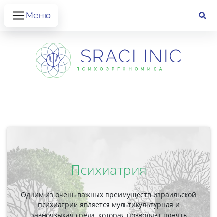
Меню
Психиатрия
Одним из очень важных преимуществ израильской
психиатрии является мультикультурная и
разноязыкая среда, которая позволяет понять