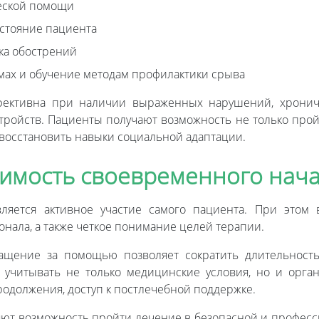
еской помощи
остояние пациента
ка обострений
мах и обучение методам профилактики срыва
ффективна при наличии выраженных нарушений, хрониче
тройств. Пациенты получают возможность не только прой
 восстановить навыки социальной адаптации.
чимость своевременного нач
ляется активное участие самого пациента. При этом 
нала, а также четкое понимание целей терапии.
ащение за помощью позволяет сократить длительност
учитывать не только медицинские условия, но и орга
одолжения, доступ к постлечебной поддержке.
ют возможность пройти лечение в безопасной и професси