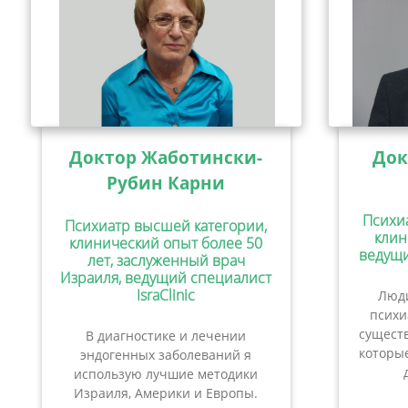
Доктор Жаботински-
Док
Рубин Карни
Психи
Психиатр высшей категории,
клин
клинический опыт более 50
ведущи
лет, заслуженный врач
Израиля, ведущий специалист
IsraClinic
Люди
психи
сущест
В диагностике и лечении
которые
эндогенных заболеваний я
использую лучшие методики
Израиля, Америки и Европы.