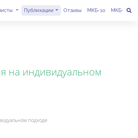
(current)
листы
Публикации
Отзывы
МКБ-10
МКБ-11
К
ая на индивидуальном
ивидуальном подходе