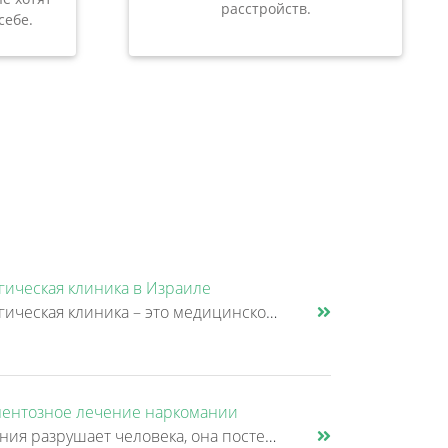
расстройств.
себе.
гическая клиника в Израиле
Наркологическая клиника – это медицинское учреждение, специализирующееся на диагностике, лечении и профилактике зависимо......
ентозное лечение наркомании
Наркомания разрушает человека, она постепенно забирает у него волю и интерес к жизни, здоровое окружение, семью, друзей,......