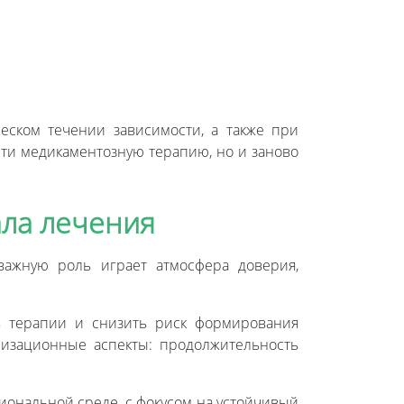
ском течении зависимости, а также при
ти медикаментозную терапию, но и заново
ала лечения
важную роль играет атмосфера доверия,
ь терапии и снизить риск формирования
низационные аспекты: продолжительность
ональной среде, с фокусом на устойчивый