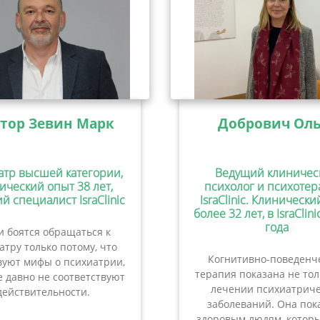
тор Зевин Марк
Добрович Оль
атр высшей категории,
Ведущий клиничес
ический опыт 38 лет,
психолог и психотер
й специалист IsraClinic
IsraClinic. Клиническ
более 32 лет, в IsraClini
года
 боятся обращаться к
атру только потому, что
Когнитивно-поведенч
вуют мифы о психиатрии,
терапия показана не то
 давно не соответствуют
лечении психиатриче
действительности.
заболеваний. Она пок
здоровым людям, которы