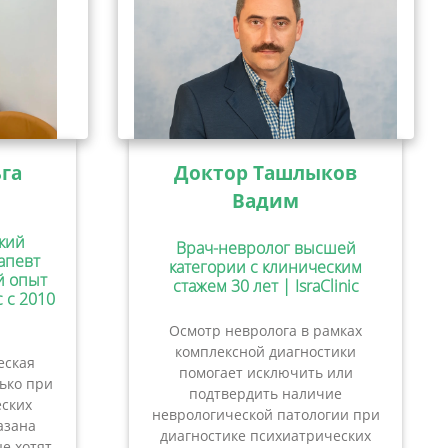
га
Доктор Ташлыков
Вадим
кий
Врач-невролог высшей
апевт
категории с клиническим
ий опыт
стажем 30 лет | IsraClinic
c с 2010
Осмотр невролога в рамках
комплексной диагностики
еская
помогает исключить или
лько при
подтвердить наличие
ских
неврологической патологии при
азана
диагностике психиатрических
е хотят