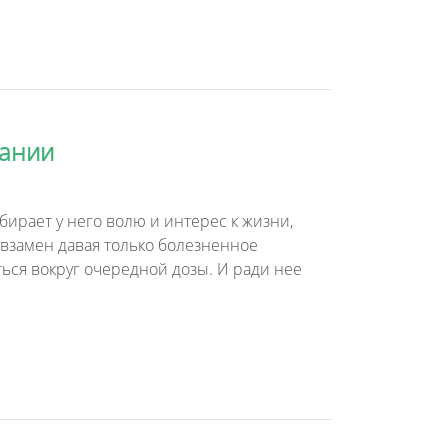
мании
ирает у него волю и интерес к жизни,
, взамен давая только болезненное
ться вокруг очередной дозы. И ради нее