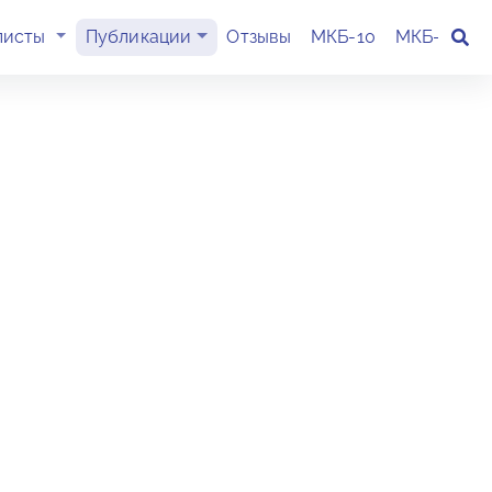
(current)
листы
Публикации
Отзывы
МКБ-10
МКБ-11
К