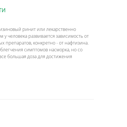
ти
фтизиновый ринит или лекарственно
м у человека развивается зависимость от
 препаратов, конкретно - от нафтизина.
облегчения симптомов насморка, но со
 все большая доза для достижения