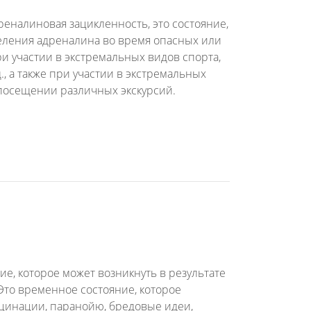
реналиновая зацикленность, это состояние,
еления адреналина во время опасных или
и участии в экстремальных видов спорта,
., а также при участии в экстремальных
 посещении различных экскурсий.
е, которое может возникнуть в результате
Это временное состояние, которое
юцинации, паранойю, бредовые идеи,