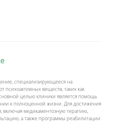
ле
дение, специализирующееся на
т психоактивных веществ, таких как
Основной целью клиники является помощь
нии к полноценной жизни. Для достижения
, включая медикаментозную терапию,
льтацию, а также программы реабилитации