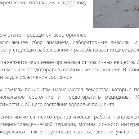
укрепление мотивации к здоровому
том этапе проводится всестороннее
ключающее сбор анамнеза, лабораторные анализы и 
 сопутствующих заболеваний и разрабатывает индивидуал
тапа является очищение организма от токсичных веществ.
отмены и предотвратить возможные осложнения. В завис
нты для облегчения состояния.
х случаях пациентам назначаются лекарства, которые 
циональное состояние и предотвратить рецидивы. М
симости и общего состояния здоровья пациента.
ения является психотерапевтическая работа, направл
итивно-поведенческой терапии, мотивационного интер
идуальные, так и групповые сеансы, где они учатся н