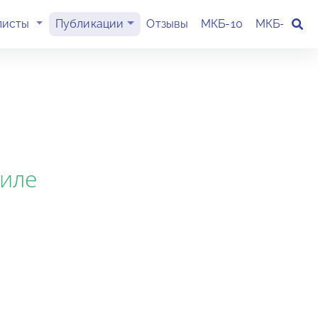
(current)
листы
Публикации
Отзывы
МКБ-10
МКБ-11
К
аиле