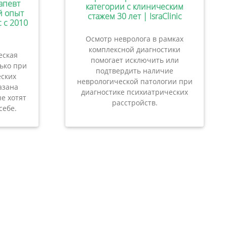
апевт
категории с клиническим
ий опыт
стажем 30 лет | IsraClinic
c с 2010
Осмотр невролога в рамках
комплексной диагностики
еская
помогает исключить или
лько при
подтвердить наличие
ских
неврологической патологии при
азана
диагностике психиатрических
е хотят
расстройств.
себе.