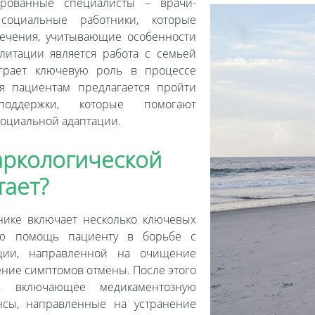
ированные специалисты – врачи-
социальные работники, которые
ечения, учитывающие особенности
литации является работа с семьей
играет ключевую роль в процессе
я пациентам предлагается пройти
поддержки, которые помогают
социальной адаптации.
аркологической
тает?
нике включает несколько ключевых
юю помощь пациенту в борьбе с
ации, направленной на очищение
ение симптомов отмены. После этого
, включающее медикаментозную
нсы, направленные на устранение