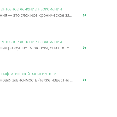
ентозное лечение наркомании
Наркомания — это сложное хроническое заболевание, которое негативно влияет как на физическое, так и на психологическое с......
ентозное лечение наркомании
Наркомания разрушает человека, она постепенно забирает у него волю и интерес к жизни, здоровое окружение, семью, друзей,......
 нафтизиновой зависимости
Нафтизиновая зависимость (также известна как нафтизиновый ринит или лекарственно индуцированный ринит) - это состояние,......