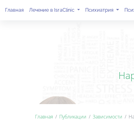
(current)
(current)
Главная
Лечение в IsraClinic
Психиатрия
Пси
Нар
Главная
Публикации
Зависимости
На