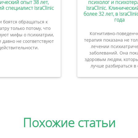
ический опыт 38 лет,
психолог и психотер
й специалист IsraClinic
IsraClinic. Клиническ
более 32 лет, в IsraClini
года
 боятся обращаться к
атру только потому, что
Когнитивно-поведенч
вуют мифы о психиатрии,
терапия показана не то
 давно не соответствуют
лечении психиатриче
действительности.
заболеваний. Она пок
здоровым людям, которы
лучше разбираться в 
Похожие статьи