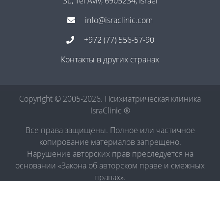
St., Tel Aviv, 6905234, Israel
info@israclinic.com
+972 (77) 556-57-90
Контакты в других странах
Copyright © 2005-2026. Психиатрическая клиника
IsraClinic ®
Все права защищены. Полное или частичное
копирование материалов запрещено.
Нарушение авторских прав преследуется на
основании «Закона об авторском праве и смежных
правах».
Политика в отношении обработки персональных
данных
|
Правила обработки персональных данных