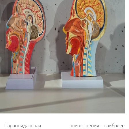
Параноидальная шизофрения—наиболее