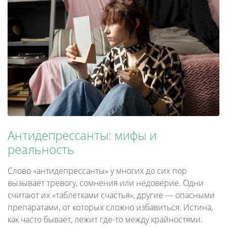
Антидепрессанты: мифы и
реальность
Слово «антидепрессанты» у многих до сих пор
вызывает тревогу, сомнения или недоверие. Одни
считают их «таблетками счастья», другие — опасными
препаратами, от которых сложно избавиться. Истина,
как часто бывает, лежит где-то между крайностями.