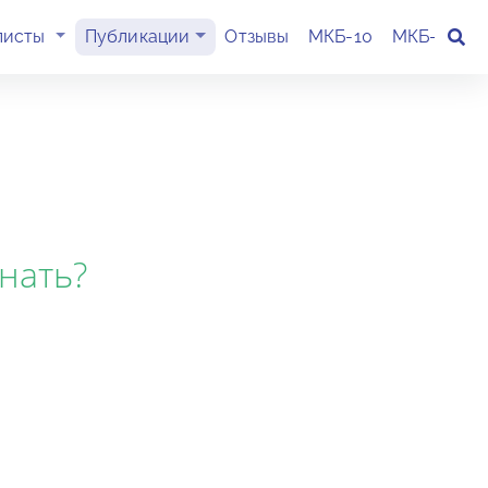
(current)
листы
Публикации
Отзывы
МКБ-10
МКБ-11
К
нать?