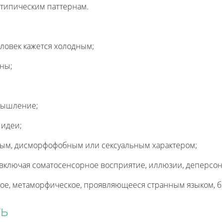
отипическим паттернам.
ловек кажется холодным;
ны;
мышление;
 идеи;
ым, дисморфофобным или сексуальным характером;
включая соматосенсорное восприятие, иллюзии, деперсо
е, метаморфическое, проявляющееся странным языком, бе
ть