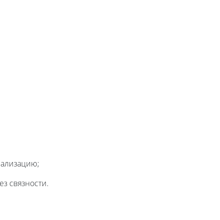
нализацию;
з связности.