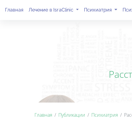
(current)
(current)
Главная
Лечение в IsraClinic
Психиатрия
Пси
Расс
Главная
Публикации
Психиатрия
Рас