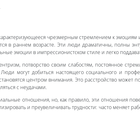
.
, характеризующееся чрезмерным стремлением к эмоциям 
тся в раннем возрасте. Эти люди драматичны, полны эн
льные эмоции в импрессионистском стиле и легко поддав
ентризм, потворство своим слабостям, постоянное стрем
 Люди могут добиться настоящего социального и профе
становятся центром внимания. Это расстройство может 
ляться с неудачами.
оциальные отношения, но, как правило, эти отношения по
изировать и преувеличивать трудности: часто меняет рабо