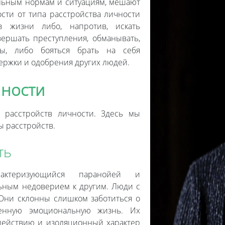
альным нормам и ситуациям, мешают
сти от типа расстройства личности
з жизни либо, напротив, искать
вершать преступления, обманывать,
ы, либо бояться брать на себя
держки и одобрения других людей.
чности
 расстройств личности. Здесь мы
 расстройств.
ть
рактеризующийся паранойей и
ьным недоверием к другим. Люди с
 Они склонны слишком заботиться о
ченную эмоциональную жизнь. Их
действию и изоляционный характер