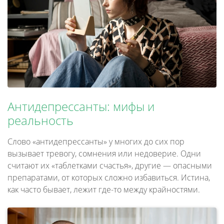
Антидепрессанты: мифы и
реальность
Слово «антидепрессанты» у многих до сих пор
вызывает тревогу, сомнения или недоверие. Одни
считают их «таблетками счастья», другие — опасными
препаратами, от которых сложно избавиться. Истина,
как часто бывает, лежит где-то между крайностями.