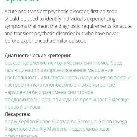
Acute and transient psychotic disorder, first episode
should be used to identify individuals experiencing
symptoms that meet the diagnostic requirements for acute
and transient psychotic disorder but who have never
before experienced a similar episode.
Диагностические критерии:
резкое появление психотических симптомов
бред
галлюцинации
дезорганизованное мышление
растерянность или спутанность
нарушения аффекта и
настроения
кататоноподобные психомоторные
нарушения
быстрая смена симптомов
продолжительность эпизода не превышает 3 месяце
первый эпизод
Лекарства:
Ariply
Xeplion
Flutine
Olanzapine
Seroquel
Solian
Invega
Risperidone
Abilify Maintena
поддерживающая
психотерапия