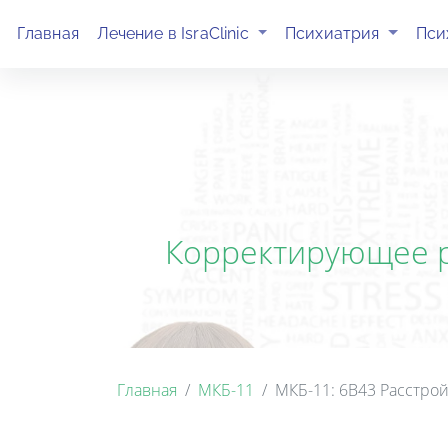
(current)
(current)
Главная
Лечение в IsraClinic
Психиатрия
Пси
Корректирующее р
Главная
МКБ-11
МКБ-11: 6B43 Расстро