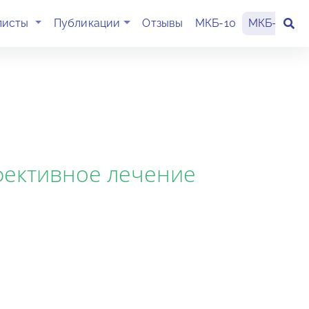
(current)
листы
Публикации
Отзывы
МКБ-10
МКБ-11
К
фективное лечение