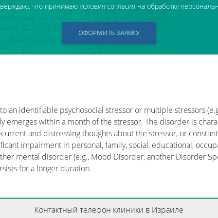
тверждаю, что принимаю условия согласия на обработку персональ
ОФОРМИТЬ ЗАЯВКУ
 an identifiable psychosocial stressor or multiple stressors (e.g.
ly emerges within a month of the stressor. The disorder is char
current and distressing thoughts about the stressor, or constant 
nificant impairment in personal, family, social, educational, occu
er mental disorder (e.g., Mood Disorder, another Disorder Speci
sists for a longer duration.
Контактный телефон клиники в Израиле