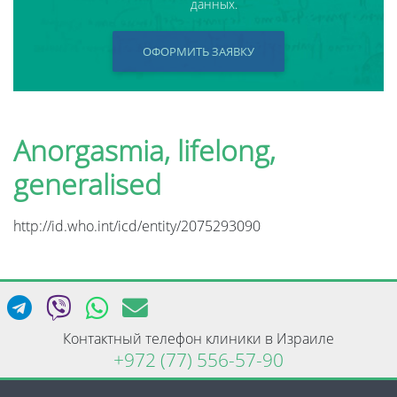
данных.
ОФОРМИТЬ ЗАЯВКУ
Anorgasmia, lifelong,
generalised
http://id.who.int/icd/entity/2075293090
Контактный телефон клиники в Израиле
+972 (77) 556-57-90