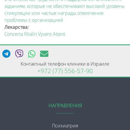
заданиям, которые не обеспечивают высокий уровень
стимуляции или частые награды
отвлечение
проблемы с организацией
Лекарства:
Concerta
Ritalin
Vyvans
Attent
Контактный телефон клиники в Израиле
+972 (77) 556-57-90
НАПРАВЛЕНИЯ
Психиатрия