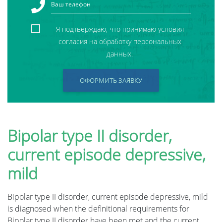
Я подтверждаю, что принимаю условия
согласия на обработку персональных
данных.
ОФОРМИТЬ ЗАЯВКУ
Bipolar type II disorder,
current episode depressive,
mild
Bipolar type II disorder, current episode depressive, mild
is diagnosed when the definitional requirements for
Bipolar type II disorder have been met and the current