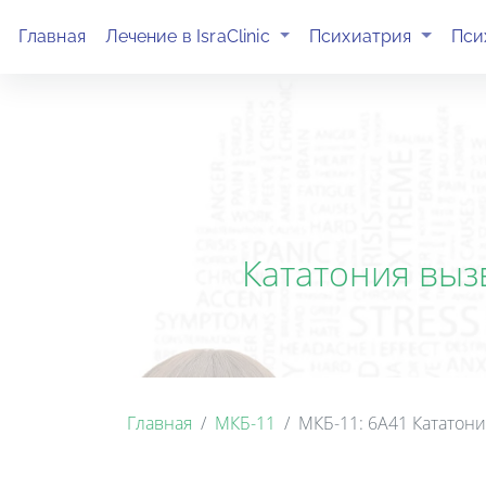
(current)
(current)
Главная
Лечение в IsraClinic
Психиатрия
Пси
Кататония выз
Главная
МКБ-11
МКБ-11: 6A41 Кататон