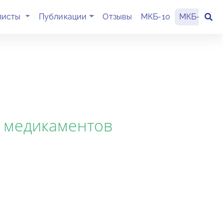
(current)
листы
Публикации
Отзывы
МКБ-10
МКБ-11
К
и медикаментов