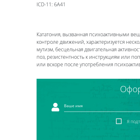
ICD-11: 6A41
Кататония, вызванная психоактивными ве
контроле движений, характеризуется неско
мутизм, бесцельная двигательная активно
поз, резистентность к инструкциям или п
или вскоре после употребления психоакти
Офор
Я под