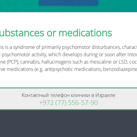
substances or medications
s is a syndrome of primarily psychomotor disturbances, charact
psychomotor activity, which develops during or soon after intox
ine (PCP), cannabis, hallucinogens such as mescaline or LSD, co
e medications (e.g. antipsychotic medications, benzodiazepines, 
Контактный телефон клиники в Израиле
+972 (77) 556-57-90