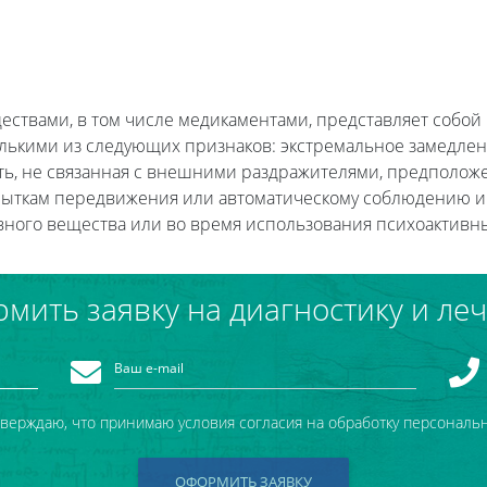
ществами, в том числе медикаментами, представляет соб
лькими из следующих признаков: экстремальное замедлени
сть, не связанная с внешними раздражителями, предполо
опыткам передвижения или автоматическому соблюдению и
вного вещества или во время использования психоактивн
мить заявку на диагностику и ле
тверждаю, что принимаю условия согласия на обработку персональ
ОФОРМИТЬ ЗАЯВКУ