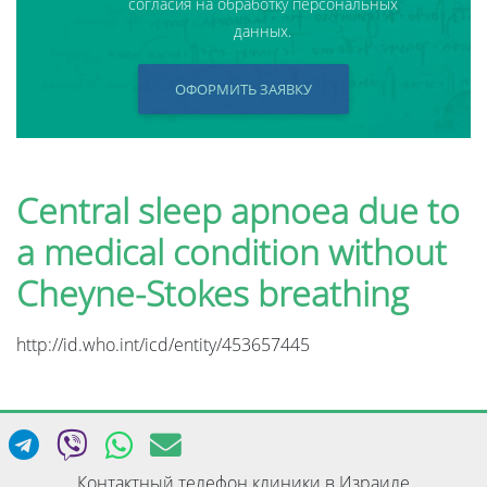
согласия на обработку персональных
данных.
ОФОРМИТЬ ЗАЯВКУ
Central sleep apnoea due to
a medical condition without
Cheyne-Stokes breathing
http://id.who.int/icd/entity/453657445
Контактный телефон клиники в Израиле