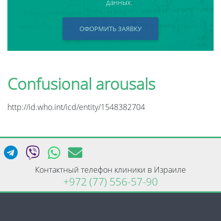
данных.
ОФОРМИТЬ ЗАЯВКУ
Confusional arousals
http://id.who.int/icd/entity/1548382704
Контактный телефон клиники в Израиле
+972 (77) 556-57-90