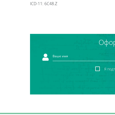
ICD-11: 6C48.Z
Офор
Я под