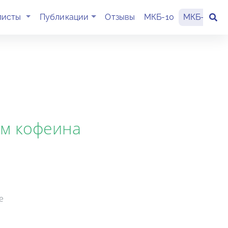
(current)
листы
Публикации
Отзывы
МКБ-10
МКБ-11
К
ем кофеина
е