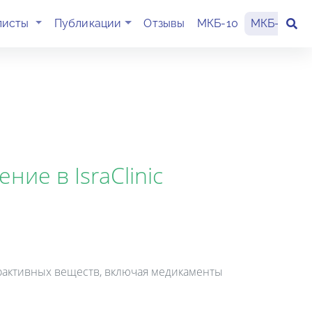
(current)
листы
Публикации
Отзывы
МКБ-10
МКБ-11
К
ие в IsraClinic
оактивных веществ, включая медикаменты