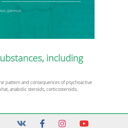
ных данных.
substances, including
 the pattern and consequences of psychoactive
at, anabolic steroids, corticosteroids,