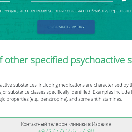
тверждаю, что принимаю условия согласия на обработку персональ
ОФОРМИТЬ ЗАЯВКУ
f other specified psychoactive 
oactive substances, including medications are characterised by
r substance classes specifically identified. Examples include kh
ic properties (e.g., benztropine), and some antihistamines.
Контактный телефон клиники в Израиле
+972 (77) 556-57-90