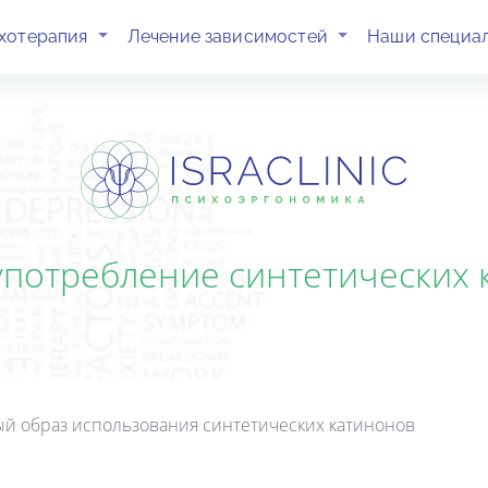
(current)
(current)
хотерапия
Лечение зависимостей
Наши специа
употребление синтетических 
ый образ использования синтетических катинонов