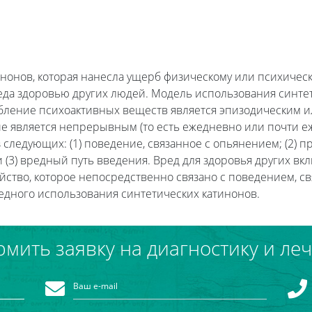
нонов, которая нанесла ущерб физическому или психическ
а здоровью других людей. Модель использования синтет
бление психоактивных веществ является эпизодическим ил
ие является непрерывным (то есть ежедневно или почти еж
 следующих: (1) поведение, связанное с опьянением; (2) 
и (3) вредный путь введения. Вред для здоровья других вк
йство, которое непосредственно связано с поведением, с
редного использования синтетических катинонов.
мить заявку на диагностику и ле