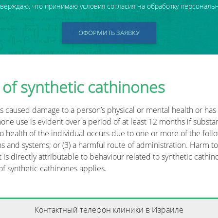
тверждаю, что принимаю условия согласия на обработку персональ
ОФОРМИТЬ ЗАЯВКУ
 of synthetic cathinones
as caused damage to a person’s physical or mental health or has
none use is evident over a period of at least 12 months if substa
 to health of the individual occurs due to one or more of the follo
s and systems; or (3) a harmful route of administration. Harm to
is directly attributable to behaviour related to synthetic cathin
f synthetic cathinones applies.
Контактный телефон клиники в Израиле