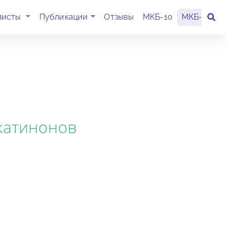
(current)
листы
Публикации
Отзывы
МКБ-10
МКБ-11
К
катинонов