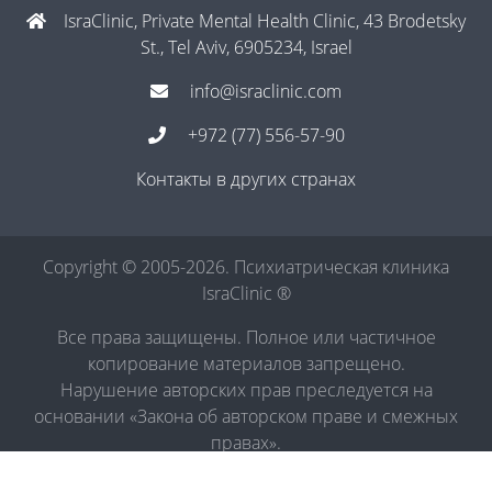
IsraClinic, Private Mental Health Clinic, 43 Brodetsky
St., Tel Aviv, 6905234, Israel
info@israclinic.com
+972 (77) 556-57-90
Контакты в других странах
Copyright © 2005-2026. Психиатрическая клиника
IsraClinic ®
Все права защищены. Полное или частичное
копирование материалов запрещено.
Нарушение авторских прав преследуется на
основании «Закона об авторском праве и смежных
правах».
Политика в отношении обработки персональных