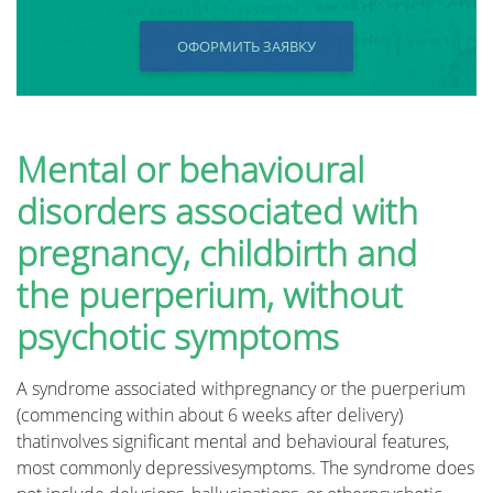
ОФОРМИТЬ ЗАЯВКУ
Mental or behavioural
disorders associated with
pregnancy, childbirth and
the puerperium, without
psychotic symptoms
A syndrome associated withpregnancy or the puerperium
(commencing within about 6 weeks after delivery)
thatinvolves significant mental and behavioural features,
most commonly depressivesymptoms. The syndrome does