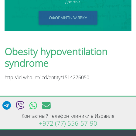
данных.
ОФОРМИТЬ ЗАЯВКУ
Obesity hypoventilation
syndrome
http://id.who.int/icd/entity/1514276050
Контактный телефон клиники в Израиле
+972 (77) 556-57-90