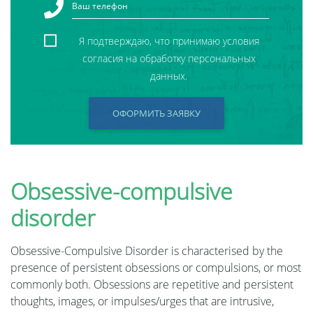
Я подтверждаю, что принимаю условия
согласия на обработку персональных
данных.
ОФОРМИТЬ ЗАЯВКУ
Obsessive-compulsive
disorder
Obsessive-Compulsive Disorder is characterised by the
presence of persistent obsessions or compulsions, or most
commonly both. Obsessions are repetitive and persistent
thoughts, images, or impulses/urges that are intrusive,