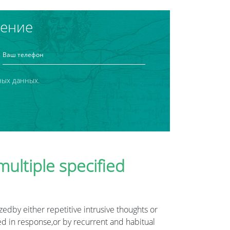
чение
ных данных.
ultiple specified
dby either repetitive intrusive thoughts or
d in response,or by recurrent and habitual