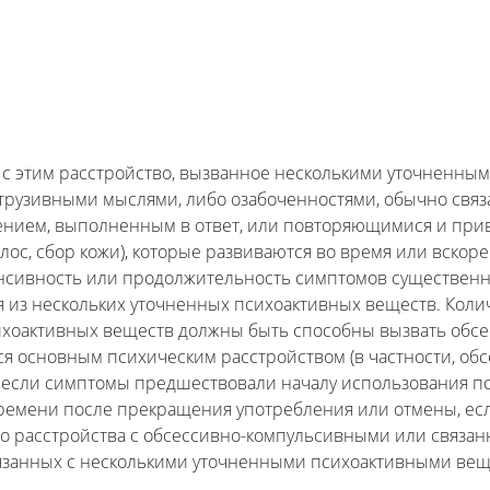
 с этим расстройство, вызванное несколькими уточненны
трузивными мыслями, либо озабоченностями, обычно свя
ием, выполненным в ответ, или повторяющимися и при
ос, сбор кожи), которые развиваются во время или вскор
нсивность или продолжительность симптомов существен
я из нескольких уточненных психоактивных веществ. Кол
ихоактивных веществ должны быть способны вызвать обс
я основным психическим расстройством (в частности, об
ть, если симптомы предшествовали началу использования 
ремени после прекращения употребления или отмены, есл
о расстройства с обсессивно-компульсивными или связа
язанных с несколькими уточненными психоактивными вещ