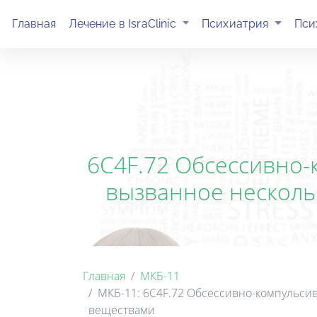
(current)
(current)
Главная
Лечение в IsraClinic
Психиатрия
Пси
6C4F.72 Обсессивно-
вызванное нескол
Главная
МКБ-11
МКБ-11: 6C4F.72 Обсессивно-компульси
веществами