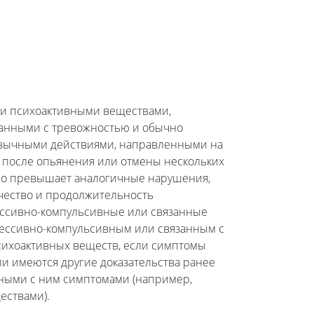
ми психоактивными веществами,
занными с тревожностью и обычно
вычными действиями, направленными на
е после опьянения или отмены нескольких
но превышает аналогичные нарушения,
ичество и продолжительность
ессивно-компульсивные или связанные
сессивно-компульсивным или связанным с
психоактивных веществ, если симптомы
и имеются другие доказательства ранее
нными с ним симптомами (например,
ествами).