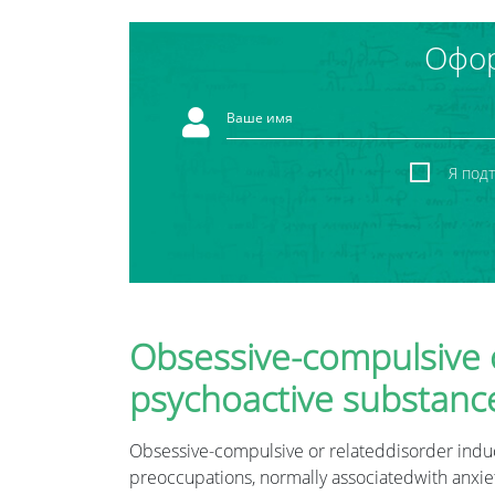
Офор
Я под
Obsessive-compulsive o
psychoactive substanc
Obsessive-compulsive or relateddisorder induce
preoccupations, normally associatedwith anxie