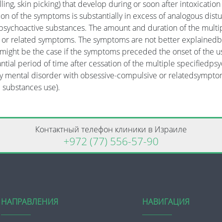
lling, skin picking) that develop during or soon after intoxicati
on of the symptoms is substantially in excess of analogous distu
 psychoactive substances. The amount and duration of the mult
or related symptoms. The symptoms are not better explainedby 
might be the case if the symptoms preceded the onset of the us
ntial period of time after cessation of the multiple specifiedpsy
ry mental disorder with obsessive-compulsive or relatedsymptoms 
 substances use).
Контактный телефон клиники в Израиле
+972 (77) 556-57-90
НАПРАВЛЕНИЯ
НАВИГАЦИЯ