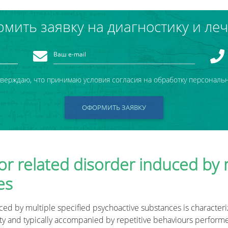
мить заявку на диагностику и ле
тверждаю, что принимаю условия согласия на обработку персональ
ОФОРМИТЬ ЗАЯВКУ
r related disorder induced by m
es
d by multiple specified psychoactive substances is characterize
ty and typically accompanied by repetitive behaviours performe