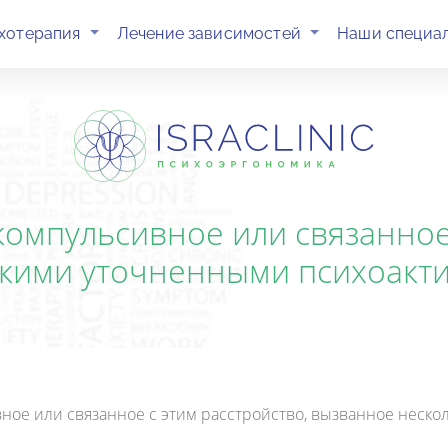
(current)
(current)
хотерапия
Лечение зависимостей
Наши специа
компульсивное или связанное 
ькими уточненными психоакт
вное или связанное с этим расстройство, вызванное нес