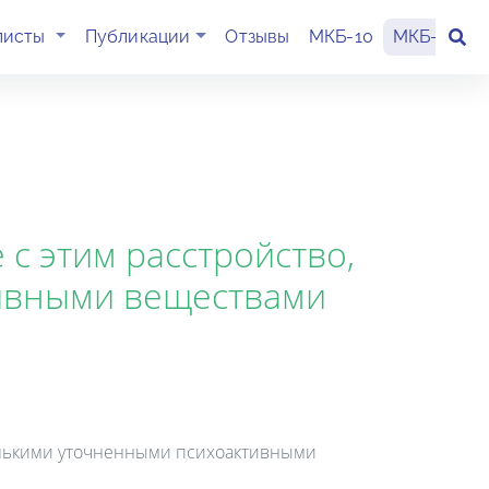
(current)
листы
Публикации
Отзывы
МКБ-10
МКБ-11
К
с этим расстройство,
ивными веществами
колькими уточненными психоактивными