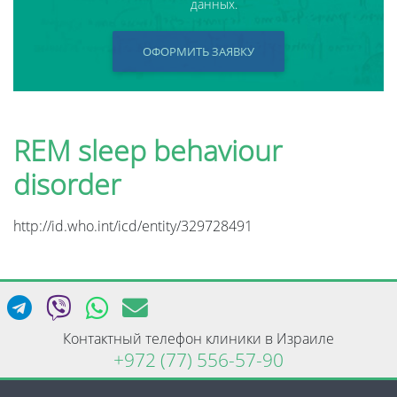
данных.
ОФОРМИТЬ ЗАЯВКУ
REM sleep behaviour
disorder
http://id.who.int/icd/entity/329728491
Контактный телефон клиники в Израиле
+972 (77) 556-57-90