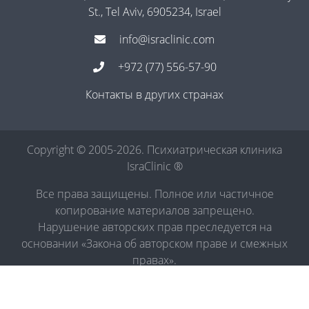
St., Tel Aviv, 6905234, Israel
info@israclinic.com
+972 (77) 556-57-90
Контакты в других странах
Copyright © 2005-2026. Психиатрическая клиника
IsraClinic ®
Все права защищены. Полное или частичное
копирование материалов запрещено.
Нарушение авторских прав преследуется на
основании «Закона об авторском праве и смежных
правах».
Политика в отношении обработки персональных
данных
|
Правила обработки персональных данных