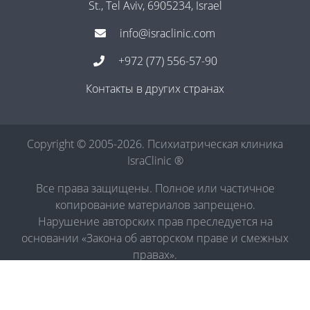
St., Tel Aviv, 6905234, Israel
info@israclinic.com
+972 (77) 556-57-90
Контакты в других странах
Copyright © 2005-2026. Психиатрическая клиника
IsraClinic ®
Все права защищены. Полное или частичное
копирование материалов запрещено.
Нарушение авторских прав преследуется на
основании «Закона об авторском праве и смежных
правах».
Политика в отношении обработки персональных
данных
|
Правила обработки персональных данных