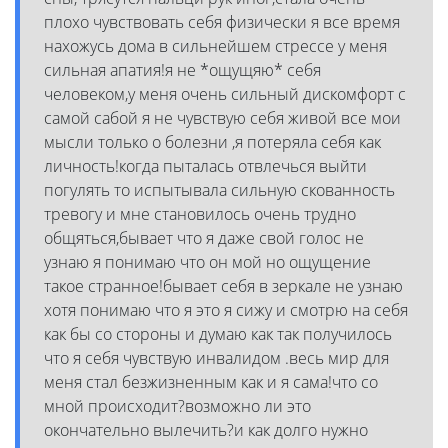
плохо чувствовать себя физически я все время
нахожусь дома в сильнейшем стрессе у меня
сильная апатия!я не *ощущяю* себя
человеком,у меня очень сильный дискомфорт с
самой сабой я не чувствую себя живой все мои
мысли только о болезни ,я потеряла себя как
личность!когда пыталась отвлечься выйти
погулять то испытывала сильную скованность
тревогу и мне становилось очень трудно
общяться,бывает что я даже свой голос не
узнаю я понимаю что он мой но ощущение
такое странное!бывает себя в зеркале не узнаю
хотя понимаю что я это я сижу и смотрю на себя
как бы со стороны и думаю как так получилось
что я себя чувствую инвалидом .весь мир для
меня стал безжизненным как и я сама!что со
мной происходит?возможно ли это
окончательно вылечить?и как долго нужно