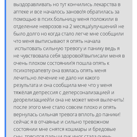
выздоравливать но тут кончились лекарства в
аптеке и все началось заново!я обратилась за
помощью в псих.больницу меня положили в
отделение неврозов на 2 месяца!улучшений не
было долго но когда стало легче мне сообщили
что меня выписывают я опять начала
испытовать сильную тревогу и панику ведь я
не чувствовала себя здоровой!выписали меня в
очень плохом состоянии!я пошла опять к
психотерапевту она взялась опять меня
лечить,но лечение не дало ни какого
результата и она сообщила мне что у меня
тяжёлая депрессия с деперсонализацией и
деорелизацией!и она не может меня вылечить!
после этого мне стало совсем плохо и опять
вернулась сильная тревога вплоть до паники!
сейчас я в отчаянье и сильно тревожном
состоянии мне снятся кошмары и бредовые
сны, трясутся пальци рук иног,стала очень