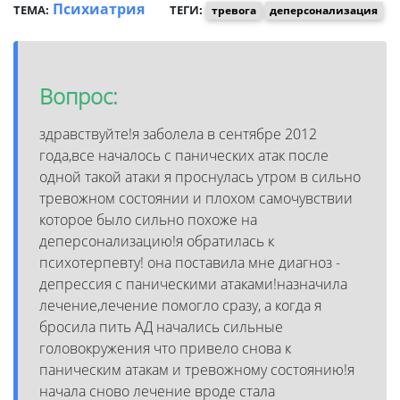
Психиатрия
ТЕМА:
ТЕГИ:
тревога
деперсонализация
Вопрос:
здравствуйте!я заболела в сентябре 2012
года,все началось с панических атак после
одной такой атаки я проснулась утром в сильно
тревожном состоянии и плохом самочувствии
которое было сильно похоже на
деперсонализацию!я обратилась к
психотерпевту! она поставила мне диагноз -
депрессия с паническими атаками!назначила
лечение,лечение помогло сразу, а когда я
бросила пить АД начались сильные
головокружения что привело снова к
паническим атакам и тревожному состоянию!я
начала сново лечение вроде стала