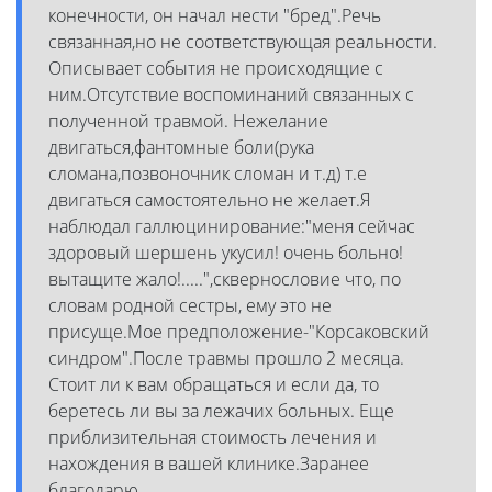
конечности, он начал нести "бред".Речь
связанная,но не соответствующая реальности.
Описывает события не происходящие с
ним.Отсутствие воспоминаний связанных с
полученной травмой. Нежелание
двигаться,фантомные боли(рука
сломана,позвоночник сломан и т.д) т.е
двигаться самостоятельно не желает.Я
наблюдал галлюцинирование:"меня сейчас
здоровый шершень укусил! очень больно!
вытащите жало!.....",сквернословие что, по
словам родной сестры, ему это не
присуще.Мое предположение-"Корсаковский
синдром".После травмы прошло 2 месяца.
Стоит ли к вам обращаться и если да, то
беретесь ли вы за лежачих больных. Еще
приблизительная стоимость лечения и
нахождения в вашей клинике.Заранее
благодарю.