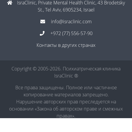
IsraClinic, Private Mental Health Clinic, 43 Brodetsky
St., Tel Aviv, 6905234, Israel
info@israclinic.com
+972 (77) 556-57-90
Контакты в других странах
Copyright © 2005-2026. Психиатрическая клиника
IsraClinic ®
Все права защищены. Полное или частичное
копирование материалов запрещено.
Нарушение авторских прав преследуется на
основании «Закона об авторском праве и смежных
правах».
Политика в отношении обработки персональных