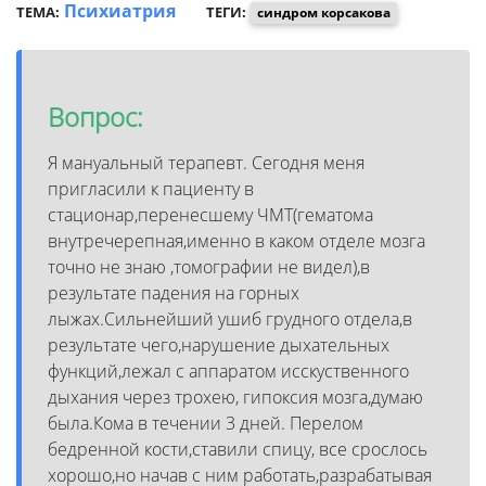
Психиатрия
ТЕМА:
ТЕГИ:
синдром корсакова
Вопрос:
Я мануальный терапевт. Сегодня меня
пригласили к пациенту в
стационар,перенесшему ЧМТ(гематома
внутречерепная,именно в каком отделе мозга
точно не знаю ,томографии не видел),в
результате падения на горных
лыжах.Сильнейший ушиб грудного отдела,в
результате чего,нарушение дыхательных
функций,лежал с аппаратом исскуственного
дыхания через трохею, гипоксия мозга,думаю
была.Кома в течении 3 дней. Перелом
бедренной кости,ставили спицу, все срослось
хорошо,но начав с ним работать,разрабатывая