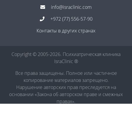
info@israclinic.com
+972 (77) 556-57-90
Контакты в других странах
Copyright © 2005-2026. Психиатрическая клиника
IsraClinic ®
Все права защищены. Полное или частичное
копирование материалов запрещено.
Нарушение авторских прав преследуется на
основании «Закона об авторском праве и смежных
правах».
Политика в отношении обработки персональных
данных
|
Правила обработки персональных данных