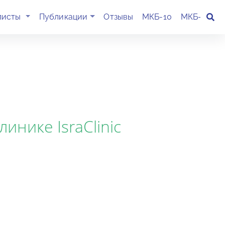
(current)
листы
Публикации
Отзывы
МКБ-10
МКБ-11
К
нике IsraClinic