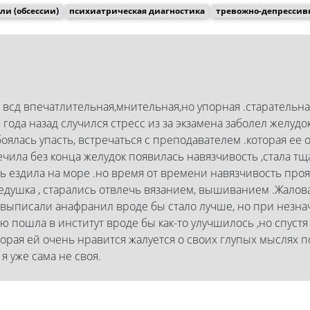
и (обсессии)
психиатрическая диагностика
тревожно-депрессив
и всд впечатлительная,мнительная,но упорная .старательна
 года назад случился стресс из за экзамена заболел желудок
.боялась упасть, встречаться с преподавателем .которая ее
ечила без конца желудок появилась навязчивость ,стала т
ь ездила на море .но время от времени навязчивость проя
душка , старались отвлечь вязанием, вышиванием .Жалова
 выписали анафранил вроде бы стало лучше, но при незн
ю пошла в институт вроде бы как-то улучшилось ,но спустя
торая ей очень нравится жалуется о своих глупых мыслях п
я уже сама не своя.