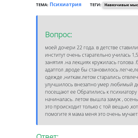
Психиатрия
ТЕМА:
ТЕГИ:
Навязчивые мысл
Вопрос:
моей дочери 22 года. в детстве ставил
институт очень старательно училась 1,5
занятия .на лекциях кружилась голова 
адаптол ,вроде бы становилось легче,л
одежде ,ниткам.летом старались отвлеч
улучшилось внезапно умер любимый де
посещают ее Обратились к психиатору
начиналась. летом вышла замуж , осень
это происходит только с той вещью ,ко
помогите я мама меня это очень мучает 
Ответ: