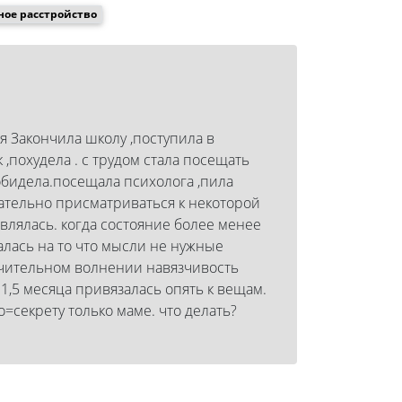
ное расстройство
я Закончила школу ,поступила в
 ,похудела . с трудом стала посещать
 обидела.посещала психолога ,пила
щательно присматриваться к некоторой
влялась. когда состояние более менее
лась на то что мысли не нужные
ачительном волнении навязчивость
 1,5 месяца привязалась опять к вещам.
о=секрету только маме. что делать?