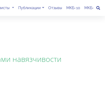
(current)
листы
Публикации
Отзывы
МКБ-10
МКБ-11
К
ами навязчивости