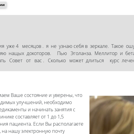
сии
сия уже 4 месяцов . я не узнаю себя в зеркале. Такое
яю нащых докоторов. Пью Эголанза. Меллитор и бета
ть Совет от вас . Сколько может длиться курс лече
маем Ваше состояние и уверены, что
видимых улучшений, необходимо
едикаменты и начинать занятия с
нике составляет от 1 до 1,5
ния пациента. Если Вы располагаете
, на нашу электронную почту