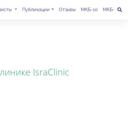
(current)
листы
Публикации
Отзывы
МКБ-10
МКБ-11
К
инике IsraClinic