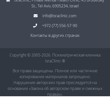
IsraClinic, Private Mental Health Clinic, 43 Brodetsky
St., Tel Aviv, 6905234, Israel
info@israclinic.com
+972 (77) 556-57-90
Контакты в других странах
Copyright © 2005-2026. Психиатрическая клиника
IsraClinic ®
Все права защищены. Полное или частичное
копирование материалов запрещено.
Нарушение авторских прав преследуется на
основании «Закона об авторском праве и смежных
правах».
Политика в отношении обработки персональных