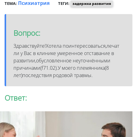
Психиатрия
ТЕМА:
ТЕГИ:
задержка развития
Вопрос:
Здравствуйте!Хотела поинтересоваться,лечат
ли у Вас в клинике умеренное отставание в
развитии,обусловленное неуточнёнными
причинами(f71.02).У моего племянника(8
лет)последствия родовой травмы.
Ответ: