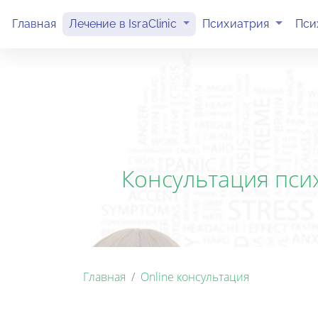
(current)
(current)
Главная
Лечение в IsraClinic
Психиатрия
Пси
Консультация псих
Главная
Online консультация