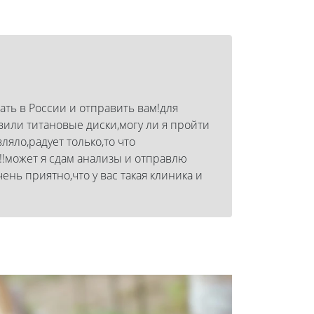
ать в России и отправить вам!для
или титановые диски,могу ли я пройти
ляло,радует только,то что
!!может я сдам анализы и отправлю
ень приятно,что у вас такая клиника и