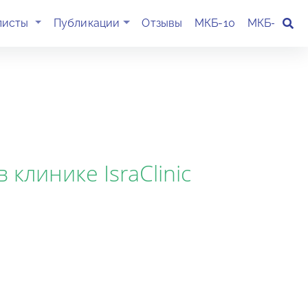
(current)
листы
Публикации
Отзывы
МКБ-10
МКБ-11
К
клинике IsraClinic