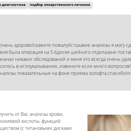
 диагностика
подбор лекарственного лечения
 очень здорово!скажите пожалуйста,какие анализы я могу сд
ня была операция на 5-6диске шейного отдела,мне постав
значал никаких обследований и меня это всегда очень удив
оситесь в иглоукалыванию..извините если много вопросов!
 анализы показательные на фоне приема золофта.спасибо!оч
учить от Вас анализы крови,
 фолиевой кислоты, функций
ществом (с титановыми дисками