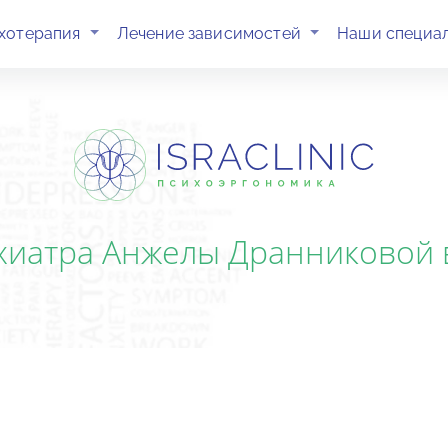
(current)
(current)
хотерапия
Лечение зависимостей
Наши специа
иатра Анжелы Дранниковой в 