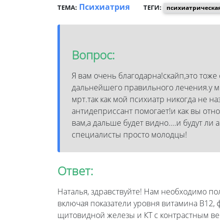
Психиатрия
ТЕМА:
ТЕГИ:
психиатрическая
Вопрос:
Я вам очень благодарна!скайп,это тоже
дальнейшего правильного лечения.у ме
мрт.так как мой психиатр никогда не на
антидеприссант помогает!и как вы отн
вам,а дальше будет видно....и будут ли
специалисты просто молодцы!
Ответ:
Наталья, здравствуйте! Нам необходимо пол
включая показатели уровня витамина В12,
щитовидной железы и КТ с контрастным ве