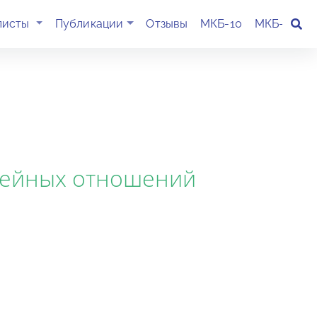
(current)
листы
Публикации
Отзывы
МКБ-10
МКБ-11
К
емейных отношений