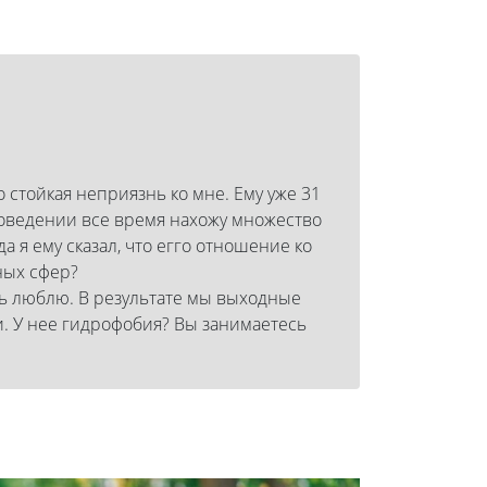
о стойкая неприязнь ко мне. Ему уже 31
 поведении все время нахожу множество
а я ему сказал, что егго отношение ко
ных сфер?
чень люблю. В результате мы выходные
и. У нее гидрофобия? Вы занимаетесь