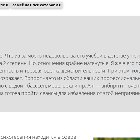
апия
семейная психотерапия
ю. Что из-за моего недовольства его учебой в детстве у нег
на 2 степень. Но, отношения крайне натянутые. Я же в его
енность и трезвая оценка действительности. При этом, когд
 возражает. Вопрос - ээто из области ваших профессиональ
но с водой - басссен, море, река и пр. А я - напбпрптт - о
на готова пройти сеансы для избавления от этой неприязн
психотерапия находится в сфере