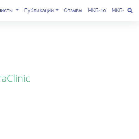
(current)
листы
Публикации
Отзывы
МКБ-10
МКБ-11
К
aClinic