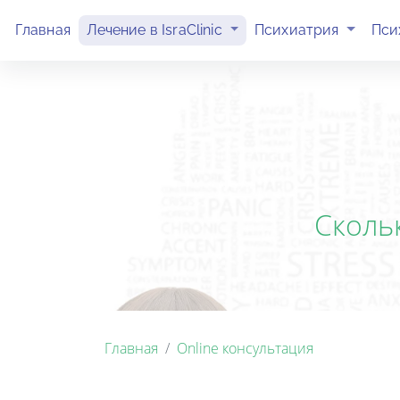
(current)
(current)
Главная
Лечение в IsraClinic
Психиатрия
Пси
Скольк
Главная
Online консультация