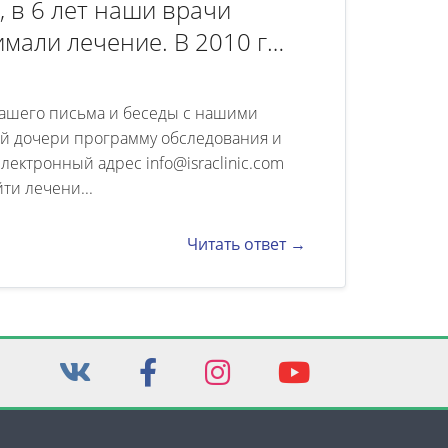
, в 6 лет наши врачи
имали лечение. В 2010 г
нковским (Киев). Диагноз
дочь принимала уколы
Вашего письма и беседы с нашими
режнее состояние
ей дочери программу обследования и
ектронный адрес info@israclinic.com
тилепт 100мг+1т
ти лечени...
+1тциклодола. Состояние
нь усугубляется. Дочь пила
Читать ответ →
пипразол, и зипрексу, а
 даже состояние
е обращаться и как лечить
ествуют программы
 репатриацию? Буду рада
е варианты!