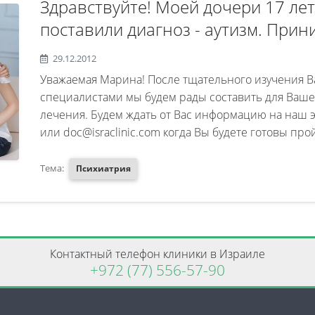
Здравствуйте! Моей дочери 17 лет
поставили диагноз - аутизм. Прин
консультированы доктором Марци
29.12.2012
F 20.00 F 95.2. В декабре 2012г 
Уважаемая Марина! После тщательного изучения 
галоперидола. Но после уколов п
специалистами мы будем рады составить для Ваш
лечения. Будем ждать от Вас информацию на наш эл
вернулось. Сейчас принимает ке
или doc@israclinic.com когда Вы будете готовы прой
циклодола утром и 100мг вечером
не улучшается. С возрастом болез
Тема:
Психиатрия
и палиперидон, и рисполепт, и ари
лучше не становится; мне кажется
ухудшается. Посоветуйте, куда мн
дочь? Может быть в Израиле сущ
Контактный телефон клиники в Израиле
+972 (77) 556-57-90
лечения детей, имеющих право на
любому совету и рассмотрю любы