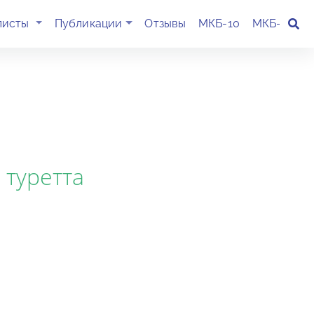
(current)
листы
Публикации
Отзывы
МКБ-10
МКБ-11
К
 туретта