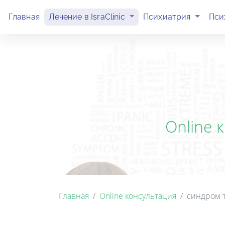
(current)
(current)
Главная
Лечение в IsraClinic
Психиатрия
Пси
Online 
Главная
Online консультация
синдром т