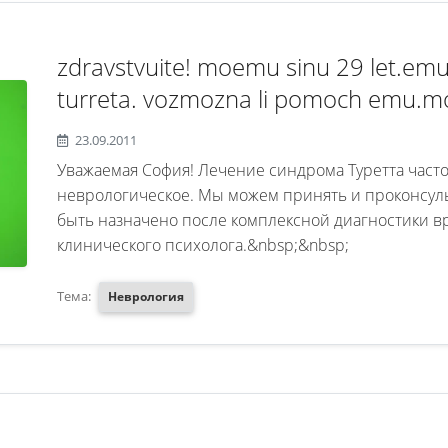
zdravstvuite! moemu sinu 29 let.em
turreta. vozmozna li pomoch emu.moz
konsultaziu.zaranee blagadarna.
23.09.2011
Уважаемая София! Лечение синдрома Туретта часто
неврологическое. Мы можем принять и проконсуль
быть назначено после комплексной диагностики вр
клинического психолога.&nbsp;&nbsp;
Тема:
Неврология