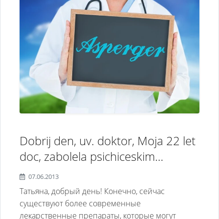
выбор имеется
только азолептин и
хлорпротексин.Можете ли чем-
то помочь?
Dobrij den, uv. doktor, Moja 22 let
doc, zabolela psichiceskim
rastrojstvom (vraci staviat
07.06.2013
diagnoz- biopoliarnoje
Татьяна, добрый день! Конечно, сейчас
rasstrojstvo, shizoeffektnoje
существуют более современные
лекарственные препараты, которые могут
rastrojstvo). Prinimajet v osnom