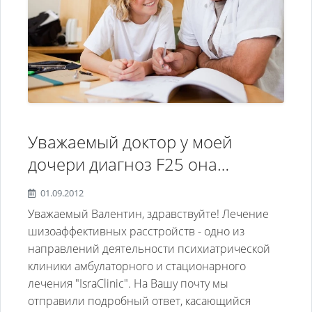
Уважаемый доктор у моей
дочери диагноз F25 она
студентка сейчас учиться в
01.09.2012
университете полгода назад
Уважаемый Валентин, здравствуйте! Лечение
она лежала в больнице это
шизоаффективных расстройств - одно из
направлений деятельности психиатрической
было уже второй раз первы 2,5
клиники амбулаторного и стационарного
года назад в 9 классе Сейчас
лечения "IsraClinic". На Вашу почту мы
принимает кетилепт 1,5
отправили подробный ответ, касающийся