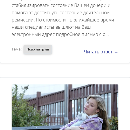
стабилизировать состояние Вашей дочери и
Seroqel XR, kogda u nee
помогают достигнуть состояние длительной
pojavliajutsia golosa dopolnitelno
ремиссии. По стоимости - в ближайшее время
vipisivajut haloperidol. Ne vreden li
наши специалисты вышлют на Ваш
электронный адрес подробное письмо с о...
haloperidol, ved naskolko ja znaju,
eto ocen staroje lekarstvo. Mozet
Тема:
Психиатрия
Читать ответ →
vozmozno golosa ubrat drugim
sposobom. Skolko stoit
obsledovanie v Vasej klinike. Ne
zanju, kak pomoc doceri. S
uvazeniem, Tatjana