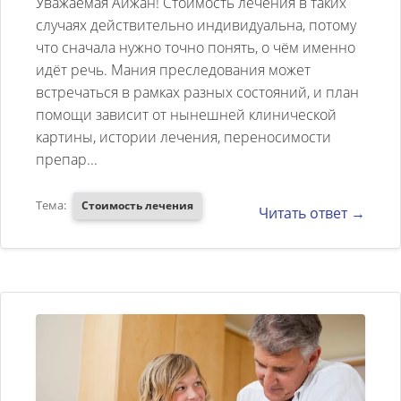
Уважаемая Айжан! Стоимость лечения в таких
началось с 2007 года, после
случаях действительно индивидуальна, потому
что сначала нужно точно понять, о чём именно
гибели ее мужа. Лечили в своей
идёт речь. Мания преследования может
стране, но пока нет желаемых
встречаться в рамках разных состояний, и план
результатов. В нашем роду
помощи зависит от нынешней клинической
больных с психическими
картины, истории лечения, переносимости
препар...
отклонениями нет. Я хотела
спросить о цене лечения
Тема:
Стоимость лечения
Читать ответ →
данного состояния, понимаю,
что лечение индивидуально, но
хотелось бы знать заранее,
сможем мы одолет это
материально. Очень жду
ответа. Спасибо.