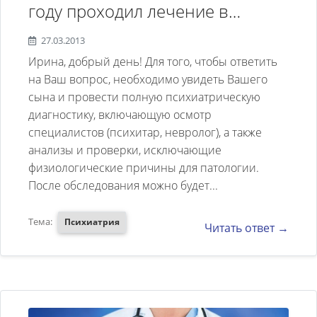
году проходил лечение в
психиатрической клинике с
27.03.2013
диагнозом:шизоаффективное
Ирина, добрый день! Для того, чтобы ответить
расстройство депрессивного
на Ваш вопрос, необходимо увидеть Вашего
сына и провести полную психиатрическую
типа.После этого на
диагностику, включающую осмотр
амбулаторном лечении и
специалистов (психитар, невролог), а также
наблюдении в диспансере.На
анализы и проверки, исключающие
данный момент трудности
физиологические причины для патологии.
После обследования можно будет...
засыпания ,только с
нейролептиками и в последнее
Тема:
Психиатрия
Читать ответ →
время приходится все больше
повышать дозу. При этом при
приеме азолептина ежедневное
появление галлюцинаций.На