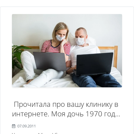
Прочитала про вашу клинику в
интернете. Моя дочь 1970 года
рождения страдает манией
07.09.2011
преследования. Это состояние