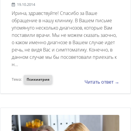
лет болею шизоаффективным
психическими заболеваниями
19.10.2014
расстройством F25. диагноз
никто не страдал). Скажите,
Ирина, здравствуйте! Спасибо за Ваше
поставлен в 2008 году, до этого
пожалуйста, возможно ли
обращение в нашу клинику. В Вашем письме
упомянуто несколько диагнозов, которые Вам
был диагноз: биполярное
излечиться от этого недуга,
поставили врачи. Мы не можем сказать заочно,
расстройство. в 2010 г был
либо мне всю жизнь нужно
о каком именно диагнозе в Вашем случае идет
назначен укол деканата
быть на препаратах? Возможно
речь, не видя Вас и симптоматику. Конечно, в
галоперидола 1мл раз в
данном случае мы бы посоветовали приехать к
ли рожать детей с такими
н...
мес. через 2,5 года появились
заболеваниями? Какой процент
первые признаки поздней
пациентов с подомным
Тема:
Психиатрия
Читать ответ →
дискенезии (нарушение ритма
заболеванием адаптируются в
дыхания , порхающее движения
жизни? Я недавно снова лежала
рук, червеобразное движение
в больнице, и сейчас очень
языка. сильное
тяжело прийти в чувство, места
потоотделение, втягивание губ,
не могу себе найти, общаться