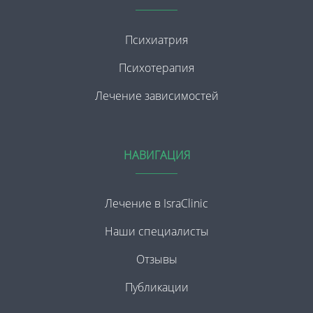
нового лечения, говоря что это
шизоаффектианое заболевание
не вылечить. хотелось
Заранее благодарна за ответ
Психиатрия
получить вашу консультацию.
одна надежда на вас
Психотерапия
осталась.
Лечение зависимостей
НАВИГАЦИЯ
Лечение в IsraClinic
Наши специалисты
Отзывы
Публикации