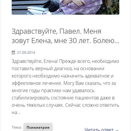
Здравствуйте, Павел. Меня
зовут Елена, мне 30 лет. Болею с
19 лет, и начиналось все с
21.09.2014
депрессии. Врач, к которому мы
Здравствуйте, Елена! Прежде всего, необходимо
обратились, поставила мне не
поставить верный диагноз, на основании
которого необходимо назначить адекватное и
верный диагноз, в следствии -
эффективное лечение. Могу Вам сказать, что за
неправильное лечение. Я
многие годы практики нам удавалось
попала в реанимацию, и тогда у
стабилизировать состояние пациентов даже в
меня была глубокая депрессия,
очень тяжелых случаях. Сейчас сложно ответить
на...
усугубленная интоксикацией,
плюс отек дыхательных путей
Тема:
Психиатрия
Читать ответ →