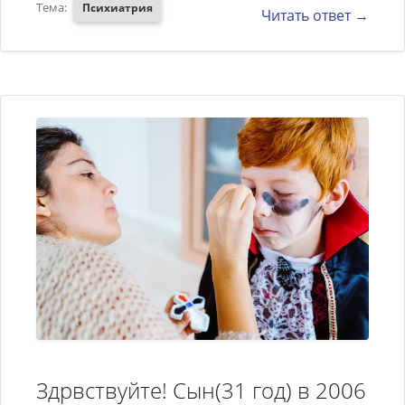
Тема:
Психиатрия
Читать ответ →
года, 3-ий – в марте 2010.
Между эпизодами болезни, она
окончила университет и
работала. В настоящее время
дочь проходит лечение, приступ
начался в начале сентября.
Лечение проводится
амбулаторно нейролептиками и
нормотимиками. Возможно ли у
Вас, провести обследование с
целью уточнения диагноза и
подбору поддерживающей
терапии. Можно ли это сделать
Здрвствуйте! Сын(31 год) в 2006
сейчас, когда уже идёт лечение.