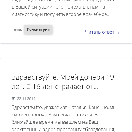
измененным МР-сигналом не
рисполепт 2 мг, а депакин
в Вашей ситуации - это приехать к нам на
выявлено. Сильвиевы щели
отменили. Внешне казалось
диагностику и получить второе врачебное...
симметричны, не расширены.
стало лучше, но дочь говорит,
Тема:
Срединные структуры не
Психиатрия
Читать ответ →
замучили скачки настроения,
смещены. Боковые желудочки
вплоть до суицидальных
мозга не расширены,
действий. Были у другого врача,
симметричны.
он поставил диагноз
Конвекситальные борозды и
биполярное расстройство 2
Здравствуйте. Моей дочери 19
субарахноидальные
типа и отменил рисполепт ,
лет. С 16 лет страдает от
пространства не расширены.
причем сразу без плавного
депрессии. Зимой 2014 года
Краниовертебральный переход
перехода, результат сильно
22.11.2014
накрыло так, что не могла даже
без особенностей. Заключение:
Здравствуйте, уважаемая Наталья! Конечно, мы
ухудшилось настроение и дочь
воспринимать текст ранее
сможем помочь Вам с диагностикой. В
"Органической патологии
пыталась отравиться
ближайшее время мы вышлем на Ваш
прочитанных книг, хотя читать
головного мозга на момент
лекарствами, попав в больницу,
электронный адрес программу обследования,