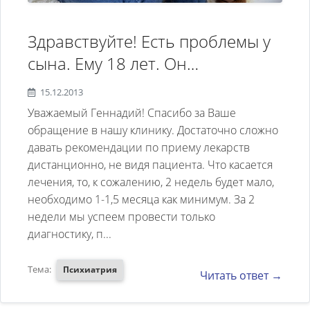
видеомониторингом
05.12.2011г. Заключение
Здравствуйте! Есть проблемы у
"Умеренные общемозговые
сына. Ему 18 лет. Он
изменения биоэлектрической
наблюдается у психиатра уже
активности головного мозга с
15.12.2013
почти 4 года. Диагноз
Уважаемый Геннадий! Спасибо за Ваше
признаками умеренной
озвучивали по-разному -
обращение в нашу клинику. Достаточно сложно
дисфункции срединных структур
давать рекомендации по приему лекарств
фобийное расстройство с
и пароксизмальной
дистанционно, не видя пациента. Что касается
ритуалами, шизотипическое
активностью в обеих височных
лечения, то, к сожалению, 2 недель будет мало,
расстройство, обсессивно-
необходимо 1-1,5 месяца как минимум. За 2
областях, больше слева.
компульсивное расстройство. К
недели мы успеем провести только
Отчетливой межполушарной
диагностику, п...
окончанию школы казалось, что
ассиметрии не выявлено."
болезнь почти отступила. Но с
Невролог назначил лечение:
Тема:
Психиатрия
Читать ответ →
поступлением в институт
уколы: "АКТОВИГИН",
состояние ухудшилось: