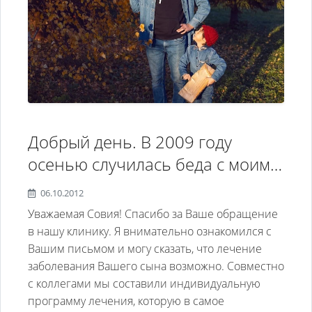
Добрый день. В 2009 году
осенью случилась беда с моим
сыном в 24 года, первый раз.
06.10.2012
Рос нормальным, на учете
Уважаемая Совия! Спасибо за Ваше обращение
нигде не стоял, на здоровье не
в нашу клинику. Я внимательно ознакомился с
Вашим письмом и могу сказать, что лечение
жаловались. В ноябре 2009 он
заболевания Вашего сына возможно. Совместно
неожиданно потерял память,
с коллегами мы составили индивидуальную
появились страхи, что его
программу лечения, которую в самое