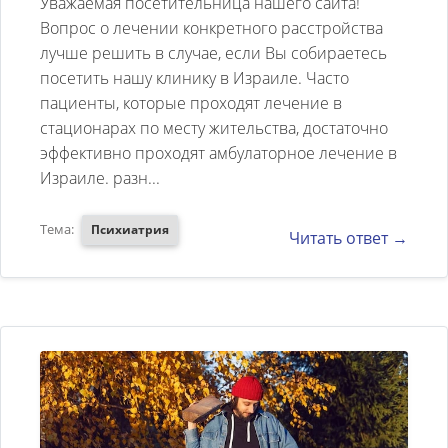
Уважаемая посетительница нашего сайта!
находится в псих.больн. в
Вопрос о лечении конкретного расстройства
лучше решить в случае, если Вы собираетесь
Махачкале.
посетить нашу клинику в Израиле. Часто
пациенты, которые проходят лечение в
стационарах по месту жительства, достаточно
эффективно проходят амбулаторное лечение в
Израиле. разн...
Тема:
Психиатрия
Читать ответ →