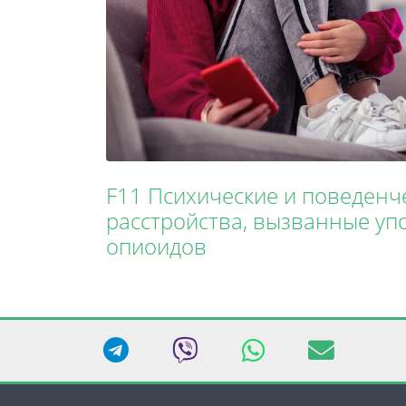
F11 Психические и поведенч
расстройства, вызванные у
опиоидов