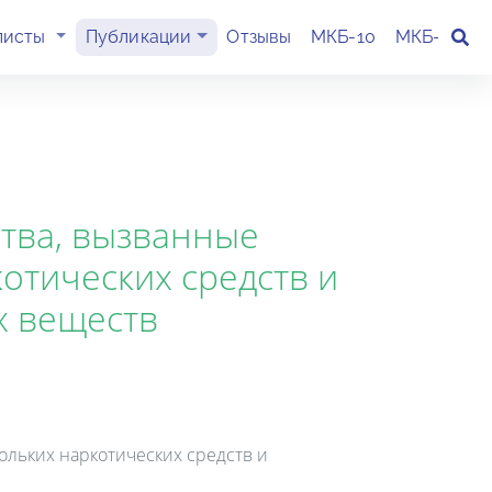
(current)
листы
Публикации
Отзывы
МКБ-10
МКБ-11
К
ства, вызванные
тических средств и
х веществ
льких наркотических средств и