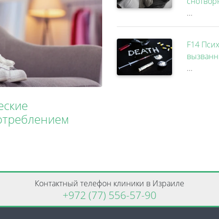
снотвор
...
F14 Псих
вызванн
...
еские
потреблением
Контактный телефон клиники в Израиле
+972 (77) 556-57-90