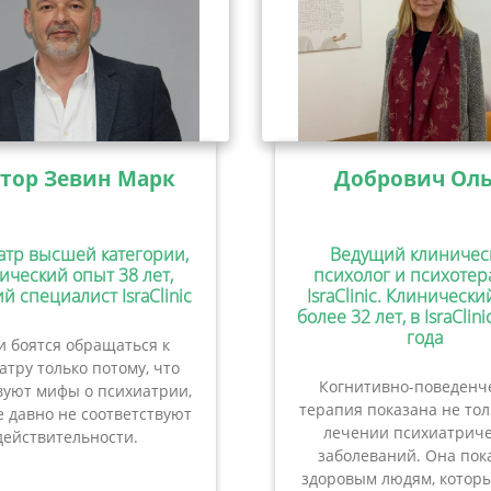
тор Зевин Марк
Добрович Оль
атр высшей категории,
Ведущий клиничес
ический опыт 38 лет,
психолог и психотер
й специалист IsraClinic
IsraClinic. Клиническ
более 32 лет, в IsraClini
года
 боятся обращаться к
атру только потому, что
Когнитивно-поведенч
вуют мифы о психиатрии,
терапия показана не то
 давно не соответствуют
лечении психиатриче
действительности.
заболеваний. Она пок
здоровым людям, которы