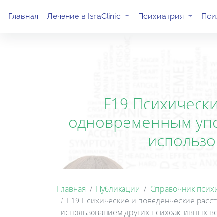
(current)
(current)
Главная
Лечение в IsraClinic
Психиатрия
Пси
F19 Психически
одновременным упо
использо
Главная
Публикации
Справочник псих
F19 Психические и поведенческие расс
использованием других психоактивных в