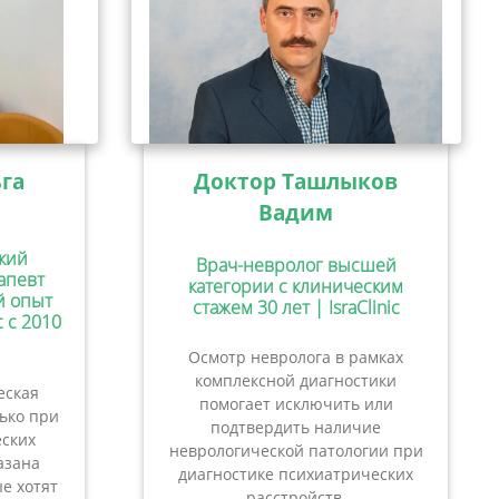
га
Доктор Ташлыков
Вадим
кий
Врач-невролог высшей
апевт
категории с клиническим
ий опыт
стажем 30 лет | IsraClinic
c с 2010
Осмотр невролога в рамках
комплексной диагностики
еская
помогает исключить или
лько при
подтвердить наличие
ских
неврологической патологии при
азана
диагностике психиатрических
е хотят
расстройств.