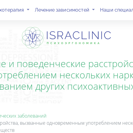
(current)
(current)
хотерапия
Лечение зависимостей
Наши специа
е и поведенческие расстрой
треблением нескольких нарко
ванием других психоактивны
ических заболеваний
тройства, вызванные одновременным употреблением неско
еществ