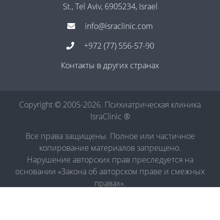
St., Tel Aviv, 6905234, Israel
info@israclinic.com
+972 (77) 556-57-90
Контакты в других странах
Copyright © 2005-2026. Психиатрическая клиника
IsraClinic ®
Все права защищены. Полное или частичное
копирование материалов запрещено.
Нарушение авторских прав преследуется на
основании «Закона об авторском праве и смежных
правах».
Политика в отношении обработки персональных
данных
|
Правила обработки персональных данных