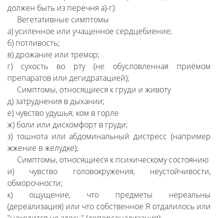
должен быть из перечня а)-г):
Вегетативные симптомы
а) усиленное или учащенное сердцебиение;
б) потливость;
в) дрожание или тремор;
г) сухость во рту (не обусловленная приёмом
препаратов или дегидратацией);
Симптомы, относящиеся к груди и животу
д) затруднения в дыхании;
е) чувство удушья; ком в горле
ж) боли или дискомфорт в груди;
з) тошнота или абдоминальный дистресс (например
жжение в желудке);
Симптомы, относящиеся к психическому состоянию
и) чувство головокружения, неустойчивости,
обморочности;
к) ощущение, что предметы нереальны
(дереализация) или что собственное Я отдалилось или