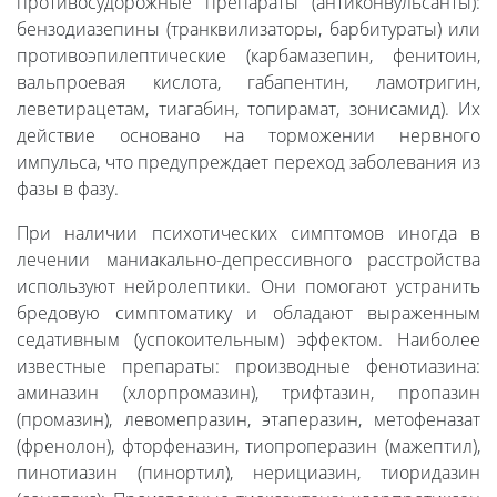
противосудорожные препараты (антиконвульсанты):
бензодиазепины (транквилизаторы, барбитураты) или
противоэпилептические (карбамазепин, фенитоин,
вальпроевая кислота, габапентин, ламотригин,
леветирацетам, тиагабин, топирамат, зонисамид). Их
действие основано на торможении нервного
импульса, что предупреждает переход заболевания из
фазы в фазу.
При наличии психотических симптомов иногда в
лечении маниакально-депрессивного расстройства
используют нейролептики. Они помогают устранить
бредовую симптоматику и обладают выраженным
седативным (успокоительным) эффектом. Наиболее
известные препараты: производные фенотиазина:
аминазин (хлорпромазин), трифтазин, пропазин
(промазин), левомепразин, этаперазин, метофеназат
(френолон), фторфеназин, тиопроперазин (мажептил),
пинотиазин (пинортил), нерициазин, тиоридазин