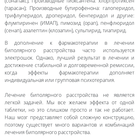
(сонапакс); Производные тиоксантена: хлорпротиксен
(тарасан); Производные бутирофенона: галоперидол,
трифлуперидол, дроперидол, бенперидол и другие:
флумпиринен (ИМАП), пимозид (орап), пенфлюридол
(сенап), азалептин (клозапин), сульпирид, тиапирид.
В дополнение к фармакотерапии в лечении
биполярного расстройства часто используется
электрошок. Однако, лучший результат в лечении и
достижение стабильной и долговременной ремиссии,
когда эффекты фармакотерапии дополняет
индивидуальная или групповая психотерапия.
Лечение биполярного расстройства не является
легкой задачей. Мы все желаем эффекта от одной
таблетки, но это слишком просто и так не работает.
Наш мозг представляет собой сложную конструкцию,
поэтому существует много вариантов и комбинаций
лечения биполярного расстройства.