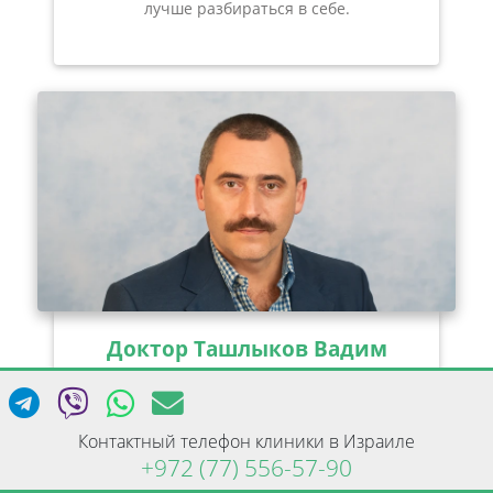
лучше разбираться в себе.
Доктор Ташлыков Вадим
Врач-невролог высшей категории с
Контактный телефон клиники в Израиле
клиническим стажем 30 лет | IsraClinic
+972 (77) 556-57-90