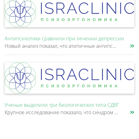
Антипсихотики сравнили при лечении депрессии
Новый анализ показал, что атипичные антипсихотики, которые иногда добавляют к антидепрессантам при большом депрессивном......
Ученые выделили три биологических типа СДВГ
Крупное исследование показало, что синдром дефицита внимания и гиперактивности (СДВГ) может включать не два, а три биоло......