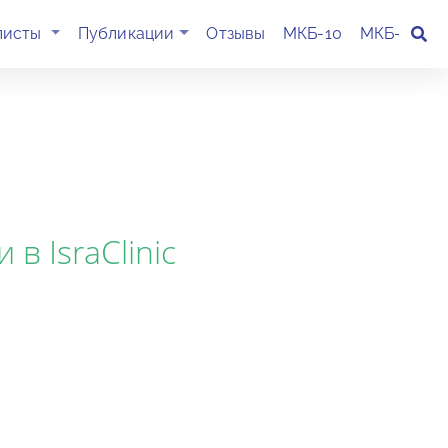
(current)
листы
Публикации
Отзывы
МКБ-10
МКБ-11
К
в IsraClinic