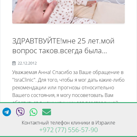
больничной кассе Клалит.
Помогите мне,пожалуйста. Я
хочу у вас лечиться и дальше.
ЗДРАВТВУЙТЕ!мне 25 лет.мой
вопрос таков.всегда была
застенчивым,обидчивым
22.12.2012
ребёнком.много накручивала
Уважаемая Анна! Спасибо за Ваше обращение в
себе ,на фоне этого
"IsraClinic". Для того, чтобы я мог дать какие-либо
рекомендации или прогнозы относительно
развивались депрессии,были
Вашего состояния, я могу посоветовать Вам
спады активности,могла по году
обратиться в нашу клинику для всесторонней
сидеть дома,ничего не делая и
психиатрической диагностики, которая поможет
думая о своих
нам поставить точный диагноз и назн...
Контактный телефон клиники в Израиле
проблемах.обращалась к
+972 (77) 556-57-90
Тема:
Психиатрия
Читать ответ →