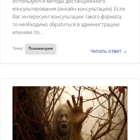
используются методы дистанционного
страхами иногда мучает
консультирования (онлайн-консультации). Если
бессоница. Может быть вы
Вас интересуют консультации такого формата,
дадите мне консультацию как
то необходимо обратиться в администрацию
клиники по...
вести себя в таких ситуациях
Тема:
Психиатрия
Читать ответ →