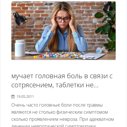
мучает головная боль в связи с
сотрясением, таблетки не
помогают, паника, нервоз
19.05.2011
Очень часто головные боли после травмы
являются не столько физическим симптомом
сколько проявлением невроза. При адекватном
лечении невротической симптоматики