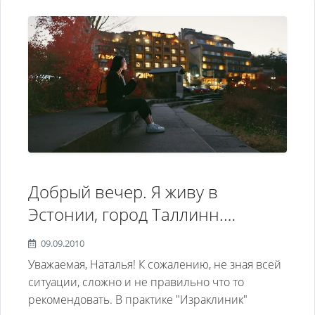
Добрый вечер. Я живу в
Эстонии, город Таллинн.
Приехать к вам на лечение не
09.09.2010
смогу. Дорого и далеко.
Уважаемая, Наталья! К сожалению, не зная всей
Страдаю общим заболеванием,
ситуации, сложно и не правильно что то
рекомендовать. В практике "Израклиник"
депресией и паническими