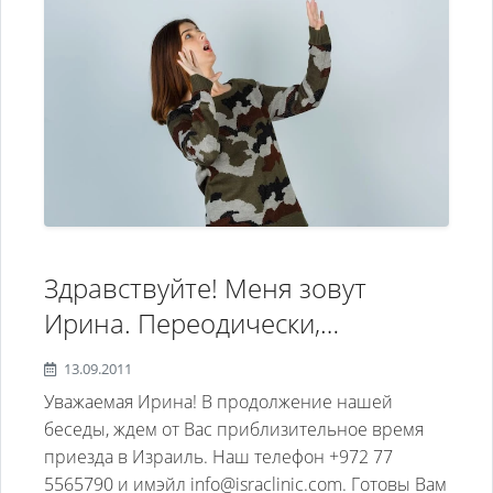
Здравствуйте! Меня зовут
Ирина. Переодически,
случались панические атаки. В
13.09.2011
31 год, на фоне панической
Уважаемая Ирина! В продолжение нашей
атаки началась депрессия и
беседы, ждем от Вас приблизительное время
приезда в Израиль. Наш телефон +972 77
страхи, боялась даже за дверь
5565790 и имэйл info@israclinic.com. Готовы Вам