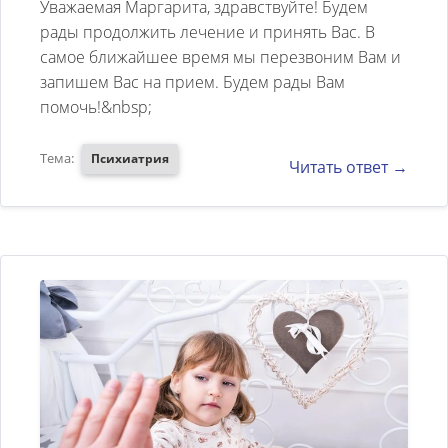
Уважаемая Маргарита, здравствуйте! Будем
Шомере,но лечение мое
рады продолжить лечение и принять Вас. В
самое ближайшее время мы перезвоним Вам и
прервалось,потому -что Вы
запишем Вас на прием. Будем рады Вам
сменили место работы((((С тех
помочь!&nbsp;
пор у меня,практически,лечения
не было,поддерживаю себя,как
Тема:
Психиатрия
Читать ответ →
могу,но,мне становится все
хуже и хуже. Врача-специалиста
по моему заболеванию не могу
найти. Моя паническая болезнь
"процветает",к ней
"прилепился"целый набор
всевозможных ощущений
физического характера. Я
просто пропадаю. Я нахожусь в