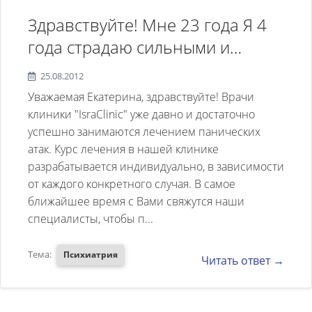
Здравствуйте! Мне 23 года Я 4
года страдаю сильными и
частыми приступами
25.08.2012
панической атаки, у меня
Уважаемая Екатерина, здравствуйте! Врачи
отчаяние, я коплю деньги на
клиники "IsraClinic" уже давно и достаточно
успешно занимаются лечением панических
лечение в Израиле.Я хотела бы
атак. Курс лечения в нашей клинике
знать на какую сумму мне
разрабатывается индивидуально, в зависимости
расчитывать? (максимально)
от каждого конкретного случая. В самое
ближайшее время с Вами свяжутся наши
специалисты, чтобы п...
Тема:
Психиатрия
Читать ответ →