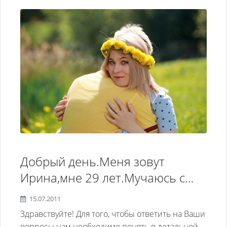
Добрый день.Меня зовут
Ирина,мне 29 лет.Мучаюсь с
синдромом ВСД уже 6лет,а
15.07.2011
сейчас начались сильные
Здравствуйте! Для того, чтобы ответить на Ваши
панические атаки,скачки
вопросы нам необходимо понять в детальной