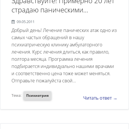
Здравствуйте! Примерно 20 лет
страдаю паническими
атаками.На данный момент
09.05.2011
состояние достаточно сносное,
Добрый день! Лечение панических атак одно из
но, хотелось бы жить
самых частых обращений в нашу
психиатрическую клинику амбулаторного
полноценной жизнью и
лечения. Курс лечения длиться, как правило,
полностью избавиться от
полтора месяца. Программа лечения
панических атак. Интересует
подбирается индивидуально нашими врачами
курс
и соответственно цена тоже может меняться.
Отправьте пожалуйста свой...
лечения(продолжительность) и
его стоимость.
Тема:
Психиатрия
Читать ответ →