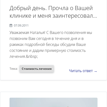
Добрый день. Прочла о Вашей
клинике и меня заинтересовало
лечение панических атак. Я
07.09.2011
понимаю, что каждый пациент
Уважаемая Наталья! С Вашего позволения мы
получает индивидуальное
позвоним Вам сегодня в течение дня и в
ракмках подробной беседы обсудим Ваше
лечение, но все же, я бы хотела
состояние и дадим примерную стоимость
узнать цены на лечение этого
лечения.&nbsp;
заболевания. Допустим сумму
лечения более простого случая
Тема:
Стоимость лечения
Читать ответ →
и максимальную сумму. Для
того, чтобы я понимала могу ли
я себе это позволить. Заранее
Вам благодарна за ответ.