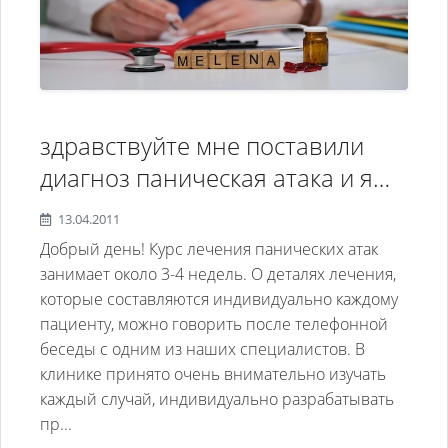
здравствуйте мне поставили
диагноз паническая атака и я
бы хотел пройти лечения в
13.04.2011
вашей клиники подскажите
Добрый день! Курс лечения панических атак
сколько стоит приём
занимает около 3-4 недель. О деталях лечения,
которые составляются индивидуально каждому
пациенту, можно говорить после телефонной
беседы с одним из наших специалистов. В
клинике принято очень внимательно изучать
каждый случай, индивидуально разрабатывать
пр...