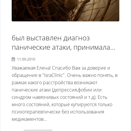
был выставлен диагноз
панические атаки, принимала
амитриптилин повысился
11.09.2010
пролоктин эффекта не было.
Уважаемая Елена! Спасибо Вам за доверие и
затем пролечилась эглонилом
обращение в "IsraClinic". Очень важно понять, в
рамках какого расстройства возникают
клоназепам н\н без результата
панические атаки (депрессия,фобии или
затем азафен с атараксом в
синдром навязчивых состояний и т.д). Есть
течении месяца без улучшения
много состояний, которые купируются только
прошу у ВАС совета с
психотерапевтически без использования
медикаментов...
уважением, Елена