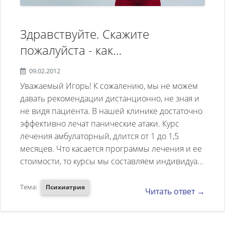
мне кажется, могу более или
менее полноценно жить. Хотя
Здравствуйте. Скажите
знаю, что этот препарат
пожалуйста - как
вызывает привыкание и я
самостоятельно то есть самому
зависима от него. Пару раз
09.02.2012
справиться с паническими
пыталась постепенно
Уважаемый Игорь! К сожалению, мы не можем
атаками??? Когда у меня
отказаться от него, но стали
давать рекомендации дистанционно, не зная и
не видя пациента. В нашей клинике достаточно
появляются панические атаки
возвращаться панические
эффективно лечат панические атаки. Курс
то в тоже время начинает
атаки.Очень хочу избавиться от
лечения амбулаторный, длится от 1 до 1,5
болеть в груди = сердце и
зависимости, так как стала
месяцев. Что касается программы лечения и ее
повляется боязнь смерти.
замечать провалы в памяти,
стоимости, то курсы мы составляем индивидуа...
Неоднократно вызывал скорою
дерпессивное состояние
Тема:
Психиатрия
Читать ответ →
помощь и мне делали
сохраняется, а также
электрокардиограмму - врачи
тревожность. Можно ли ещё