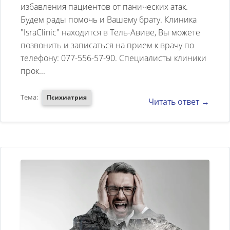
избавления пациентов от панических атак.
уже всех..ему 40 лет.. постояно
Будем рады помочь и Вашему брату. Клиника
требует чтоб с ним кто то
"IsraClinic" находится в Тель-Авиве, Вы можете
сидел.. Есть ли способ
позвонить и записаться на прием к врачу по
избавления от этих атак..можно
телефону: 077-556-57-90. Специалисты клиники
прок...
ли его вылечить.. принимает
реситал 20мг каджый день.. но
Тема:
Психиатрия
Читать ответ →
мало чем помогает. живем в
Израиле.