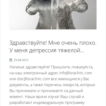
Здравствуйте! Мне очень плохо.
У меня депрессия тяжелой
формы. Также панические атаки
25.08.2012
и головные боли. Проходила
Наталья, здравствуйте! Пришлите, пожалуйста,
лечение в двух клиниках в
на наш электронный адрес info@israclinic.com
или doc@israclinic.com все имеющиеся у Вас
Москве с применением сильных
документы, а также перечень лекарств, которые
антидепресантов но мне все
Вы принимали и принимаете на данный
хуже. Скажите чем вы можете
момент. Наши врачи изучат Ваш случай и
помочь. И преблизительную
разработают индивидуальную программу