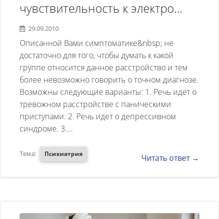
чувствительность к электро
магнитным и wi-fi волнам и
29.09.2010
имеет симптомы как при
Описанной Вами симптоматике&nbsp; не
панических
достаточно для того, чтобы думать к какой
группе относится данное расстройство и тем
атаках,сердцебиение
более невозможно говорить о точном диагнозе.
учащённое, головокружение
Возможны следующие варианты: 1. Речь идет о
,сильная бессоница
тревожном расстройстве с паническими
продолжается порядка 5 лет.
приступами. 2. Речь идет о депрессивном
синдроме. 3....
Доктор считает что у него
нарушена психика
Тема:
Психиатрия
Читать ответ →