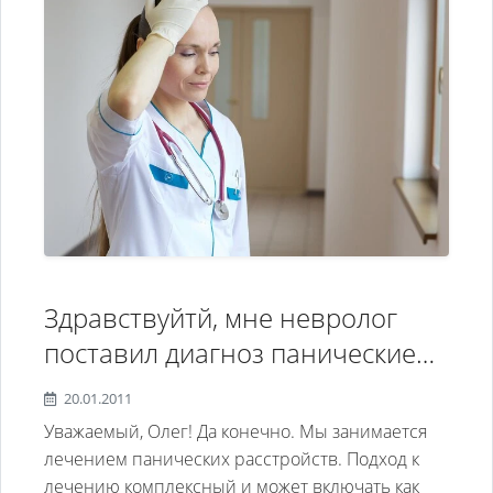
Здравствуйтй, мне невролог
поставил диагноз панические
атаки и адреналиновые. кризы
20.01.2011
мог бы я к вам обратиться за
Уважаемый, Олег! Да конечно. Мы занимается
помощью и личением у врача
лечением панических расстройств. Подход к
лечению комплексный и может включать как