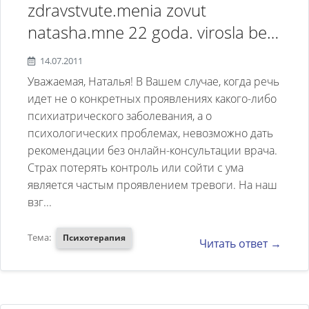
zdravstvute.menia zovut
natasha.mne 22 goda. virosla bez
roditelei. seicas ucus v
14.07.2011
universitete. menia mucaut uge 2
Уважаемая, Наталья! В Вашем случае, когда речь
mesiz trevognie misli.mne
идет не о конкретных проявлениях какого-либо
психиатрического заболевания, а о
postoianno kagetsia cto ia soidu s
психологических проблемах, невозможно дать
uma. mne ne interesna gizn tak
рекомендации без онлайн-консультации врача.
kak vse vokrug pugaet. cto mne
Страх потерять контроль или сойти с ума
delat. podskazite
является частым проявлением тревоги. На наш
взг...
Тема:
Психотерапия
Читать ответ →