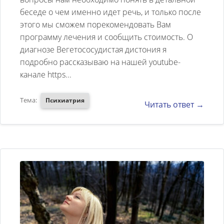
беседе о чем именно идет речь, и только после
давления,тревога и
этого мы сможем порекомендовать Вам
страхи.Скажите где можно
программу лечения и сообщить стоимость. О
увидеть расценки на
диагнозе Вегетососудистая дистония я
прохождение лечения в вашей
подробно рассказываю на нашей youtube-
канале https...
клиники.Спасибо.
Тема:
Психиатрия
Читать ответ →