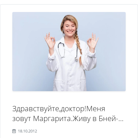
Здравствуйте,доктор!Меня
зовут Маргарита.Живу в Бней-
Браке. Я лечилась у Вас
18.10.2012
лично,амбулаторно,в Тель-А-