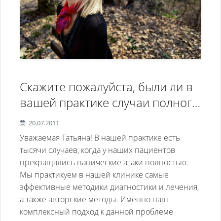
Скажите пожалуйста, были ли в
вашей практике случаи полного
исцеления от панических атак
20.07.2011
или это приговор на всю жизнь?
Уважаемая Татьяна! В нашей практике есть
Мой знакомый (38 лет) страдает
тысячи случаев, когда у наших пациентов
прекращались панические атаки полностью.
этим заболеванием уже 16 лет
Мы практикуем в нашей клинике самые
после развода, службы в боевых
эффективные методики диагностики и лечения,
частях и психологической
а также авторские методы. Именно наш
травмы во время ..
комплексный подход к данной проблеме