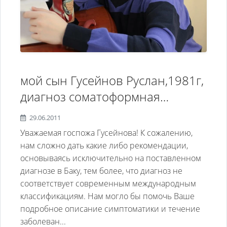
мой сын Гусейнов Руслан,1981г,
диагноз соматоформная
вегетативная дисфункция
29.06.2011
нервной системы, устойчивое
Уважаемая госпожа Гусейнова! К сожалению,
депрессивное расстройство, по
нам сложно дать какие либо рекомендации,
основываясь исключительно на поставленном
линии отца были нервные
диагнозе в Баку, тем более, что диагноз не
заболевания. Чем можете
соответствует современным международным
помочь? С уважением и
классификациям. Нам могло бы помочь Ваше
надеждой, Нина Гусейнова,Баку
подробное описание симптоматики и течение
заболеван...